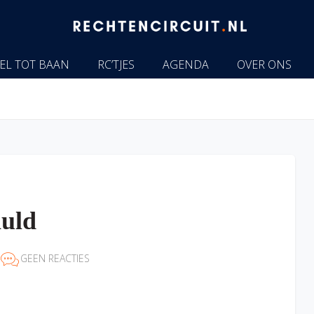
EL TOT BAAN
RC’TJES
AGENDA
OVER ONS
huld
GEEN REACTIES