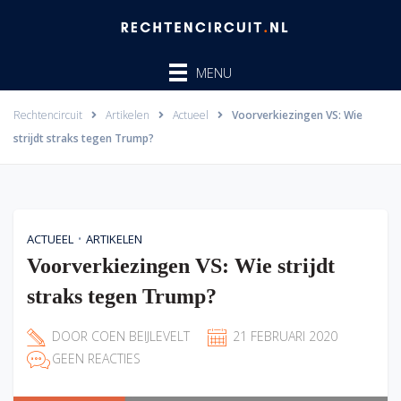
Ga
naar
de
MENU
inhoud
Rechtencircuit
Artikelen
Actueel
Voorverkiezingen VS: Wie
strijdt straks tegen Trump?
•
ACTUEEL
ARTIKELEN
Voorverkiezingen VS: Wie strijdt
straks tegen Trump?
DOOR
COEN BEIJLEVELT
21 FEBRUARI 2020
GEEN REACTIES