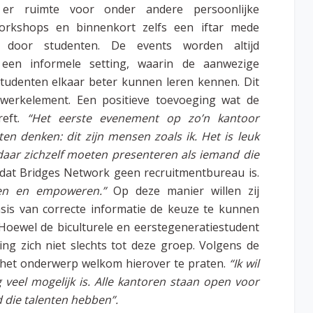
 er ruimte voor onder andere persoonlijke
workshops en binnenkort zelfs een iftar mede
d door studenten. De events worden altijd
 een informele setting, waarin de aanwezige
tudenten elkaar beter kunnen leren kennen. Dit
twerkelement. Een positieve toevoeging wat de
reft.
“Het eerste evenement op zo’n kantoor
en denken: dit zijn mensen zoals ik. Het is leuk
 daar zichzelf moeten presenteren als iemand die
dat Bridges Network geen recruitmentbureau is.
ren en empoweren.”
Op deze manier willen zij
asis van correcte informatie de keuze te kunnen
 Hoewel de biculturele en eerstegeneratiestudent
ting zich niet slechts tot deze groep. Volgens de
et het onderwerp welkom hierover te praten.
“Ik wil
 veel mogelijk is. Alle kantoren staan open voor
d die talenten hebben”.