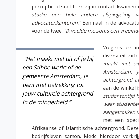
perceptie al snel toen zij in contact kwamen
studie een hele andere afspiegeling 
advocatenkantoren.”
Eenmaal in de advocat
voor de twee.
“Ik voelde me soms een vreemde 
Volgens de in
diversiteit zic
“Het maakt niet uit of je bij
maakt niet ui
een Stibbe werkt of de
Amsterdam, j
gemeente Amsterdam, je
achtergrond in
bent met betrekking tot
aan de winkel i
jouw culturele achtergrond
studententijd 
in de minderheid.”
waar studenten
aangetrokken v
met een speci
Afrikaanse of Islamitische achtergrond. De
bedrijfsleven samen. Mede hierdoor verkrij