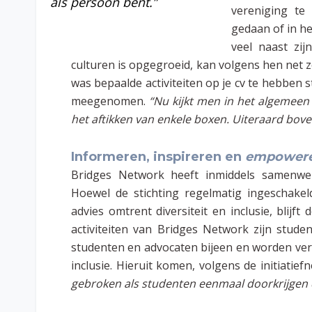
als persoon bent.”
vereniging te
gedaan of in h
veel naast zij
culturen is opgegroeid, kan volgens hen net z
was bepaalde activiteiten op je cv te hebbe
meegenomen.
“Nu kijkt men in het algemeen 
het aftikken van enkele boxen. Uiteraard bove
Informeren, inspireren en
empower
Bridges Network heeft inmiddels samenwe
Hoewel de stichting regelmatig ingeschake
advies omtrent diversiteit en inclusie, blijf
activiteiten van Bridges Network zijn stu
studenten en advocaten bijeen en worden ver
inclusie.
Hieruit komen, volgens de initiatie
gebroken als studenten eenmaal doorkrijgen 