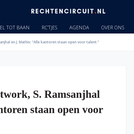
EL TOT BAAN
RC’TJES
AGENDA
OVER ONS
njhal en J. Mathis: “Alle kantoren staan open voor talent.”
etwork, S. Ramsanjhal
ntoren staan open voor