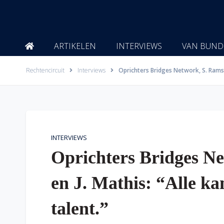
Ga
naar
de
inhoud
ARTIKELEN
INTERVIEWS
VAN BUND
Rechtencircuit
Interviews
Oprichters Bridges Network, S. Ramsa
INTERVIEWS
Oprichters Bridges N
en J. Mathis: “Alle ka
talent.”