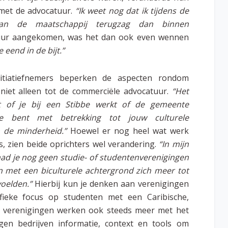
 met de advocatuur.
“Ik weet nog dat ik tijdens de
van de maatschappij terugzag dan binnen
uur aangekomen, was het dan ook even wennen
eend in de bijt.”
itiatiefnemers beperken de aspecten rondom
h niet alleen tot de commerciële advocatuur.
“Het
t of je bij een Stibbe werkt of de gemeente
e bent met betrekking tot jouw culturele
 de minderheid.”
Hoewel er nog heel wat werk
s, zien beide oprichters wel verandering.
“In mijn
had je nog geen studie- of studentenverenigingen
 met een biculturele achtergrond zich meer tot
oelden.”
Hierbij kun je denken aan verenigingen
fieke focus op studenten met een Caribische,
ze verenigingen werken ook steeds meer met het
gen bedrijven informatie, context en tools om