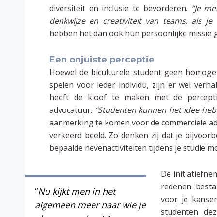
diversiteit en inclusie te bevorderen.
“Je me
denkwijze en creativiteit van teams, als je
hebben het dan ook hun persoonlijke missie g
Een onjuiste perceptie
Hoewel de biculturele student geen homogen
spelen voor ieder individu, zijn er wel ver
heeft de kloof te maken met de percept
advocatuur.
“Studenten kunnen het idee hebbe
aanmerking te komen voor de commerciële adv
verkeerd beeld. Zo denken zij dat je bijvoor
bepaalde nevenactiviteiten tijdens je studie 
De initiatiefne
redenen besta
“
Nu kijkt men in het
voor je kansen
algemeen meer naar wie je
studenten de