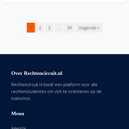
1
2
3
…
59
Volgende »
Over Rechtencircuit.nl
Rechtencircuit.nl biedt een platform voor alle
rechtenstudenten om zich te oriënteren op de
toekomst.
Menu
Agenda