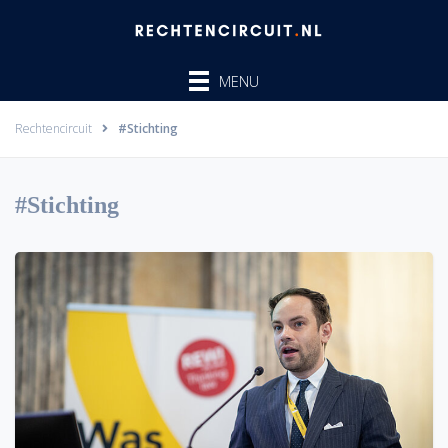
Ga
naar
de
MENU
inhoud
Rechtencircuit
#Stichting
#Stichting