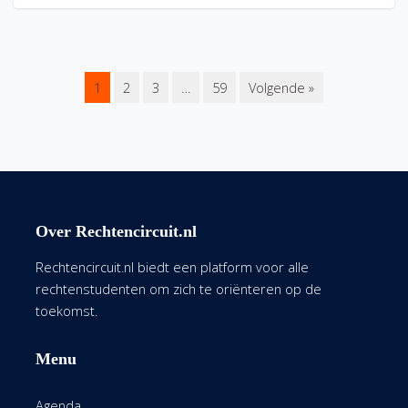
1
2
3
…
59
Volgende »
Over Rechtencircuit.nl
Rechtencircuit.nl biedt een platform voor alle
rechtenstudenten om zich te oriënteren op de
toekomst.
Menu
Agenda