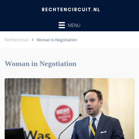
Ga
naar
de
MENU
inhoud
Rechtencircuit
Woman in Negotiation
Woman in Negotiation