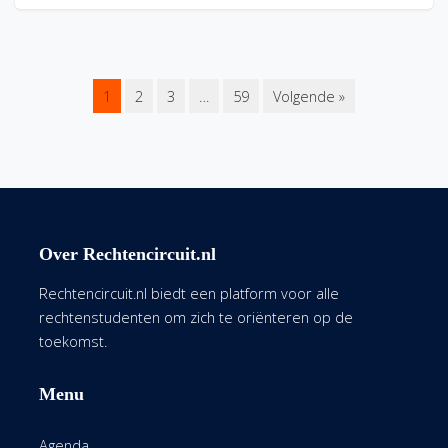
1
2
3
…
59
Volgende »
Over Rechtencircuit.nl
Rechtencircuit.nl biedt een platform voor alle
rechtenstudenten om zich te oriënteren op de
toekomst.
Menu
Agenda