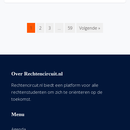
1
2
3
…
59
Volgende »
Over Rechtencircuit.nl
Rechtencircuit.nl biedt een platform voor alle
rechtenstudenten om zich te oriënteren op de
toekomst.
Menu
Agenda