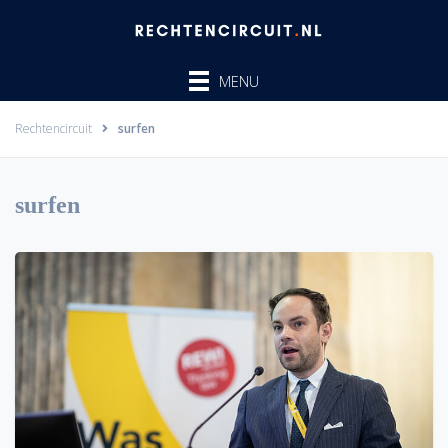
Ga
naar
de
MENU
inhoud
Rechtencircuit
surfen
surfen