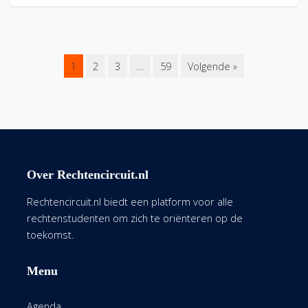
1
2
3
…
59
Volgende »
Over Rechtencircuit.nl
Rechtencircuit.nl biedt een platform voor alle
rechtenstudenten om zich te oriënteren op de
toekomst.
Menu
Agenda