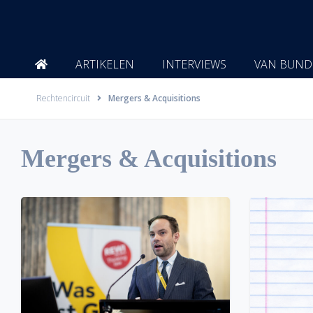
Ga
naar
de
inhoud
ARTIKELEN
INTERVIEWS
VAN BUND
Rechtencircuit
Mergers & Acquisitions
Mergers & Acquisitions