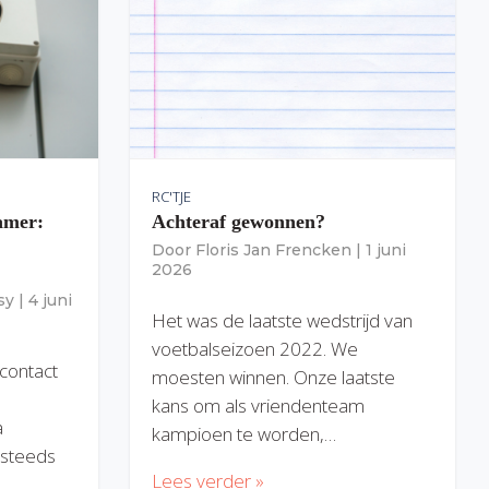
RC'TJE
amer:
Achteraf gewonnen?
Door
Floris Jan Frencken
|
1 juni
2026
sy
|
4 juni
Het was de laatste wedstrijd van
voetbalseizoen 2022. We
 contact
moesten winnen. Onze laatste
kans om als vriendenteam
a
kampioen te worden,…
) steeds
Lees verder »