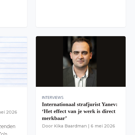
INTERVIEWS
Internationaal strafjurist Yanev:
‘Het effect van je werk is direct
mei 2026
merkbaar’
izenden
Door
Kika Baardman
|
6 mei 2026
Zo’n