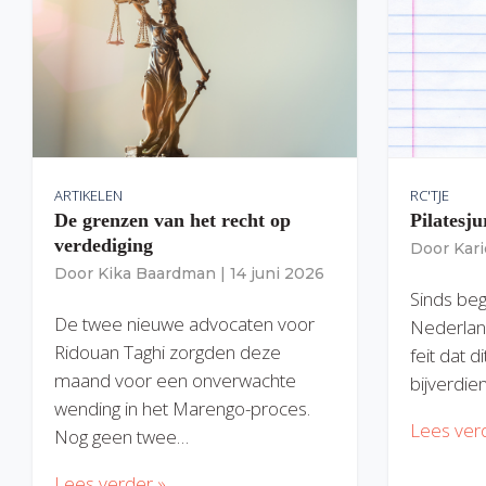
ARTIKELEN
RC'TJE
De grenzen van het recht op
Pilatesju
verdediging
Door
Kar
Door
Kika Baardman
|
14 juni 2026
Sinds begi
De twee nieuwe advocaten voor
Nederlan
Ridouan Taghi zorgden deze
feit dat 
maand voor een onverwachte
bijverdie
wending in het Marengo-proces.
Lees ver
Nog geen twee…
Lees verder »