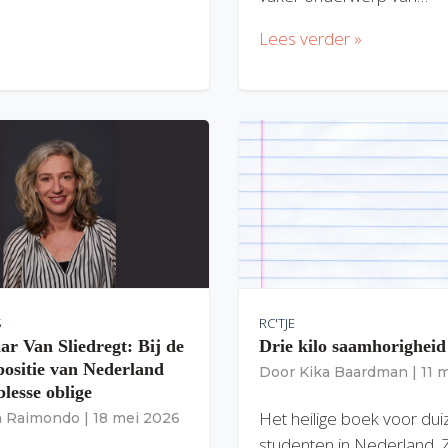
Lees verder »
S
RC'TJE
ar Van Sliedregt: Bij de
Drie kilo saamhorigheid
 positie van Nederland
Door
Kika Baardman
|
11 
lesse oblige
Het heilige boek voor du
ia Raimondo
|
18 mei 2026
studenten in Nederland. 