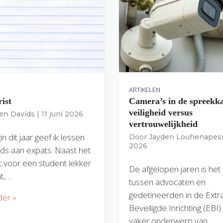
ARTIKELEN
rist
Camera’s in de spreekk
veiligheid versus
ien Davids
|
11 juni 2026
vertrouwelijkheid
n dit jaar geef ik lessen
Door
Jayden Louhenapes
2026
ds aan expats. Naast het
dit voor een student lekker
De afgelopen jaren is het
nt,…
tussen advocaten en
gedetineerden in de Extr
der »
Beveiligde Inrichting (EBI
vaker onderwerp van…