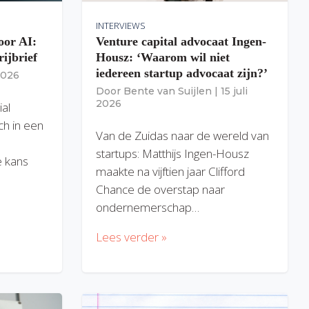
INTERVIEWS
oor AI:
Venture capital advocaat Ingen-
rijbrief
Housz: ‘Waarom wil niet
iedereen startup advocaat zijn?’
 2026
Door
Bente van Suijlen
|
15 juli
2026
ial
ich in een
Van de Zuidas naar de wereld van
startups: Matthijs Ingen-Housz
 kans
maakte na vijftien jaar Clifford
Chance de overstap naar
ondernemerschap…
Lees verder »