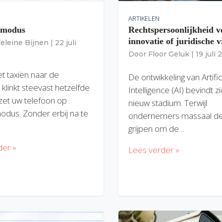
ARTIKELEN
gmodus
Rechtspersoonlijkheid v
innovatie of juridische v
eleine Bijnen
|
22 juli
Door
Floor Geluk
|
19 juli
et taxiën naar de
De ontwikkeling van Artific
 klinkt steevast hetzelfde
Intelligence (AI) bevindt z
zet uw telefoon op
nieuw stadium. Terwijl
modus. Zonder erbij na te
ondernemers massaal de
grijpen om de…
der »
Lees verder »