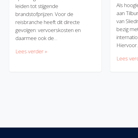
Als hoogl
leiden tot stijgende
aan Tilbu
brandstofprijzen. Voor de
van Slied
reisbranche heeft dit directe
bezig met
gevolgen: vervoerskosten en
internatio
daarmee ook de…
Hiervoor
Lees verder »
Lees ver