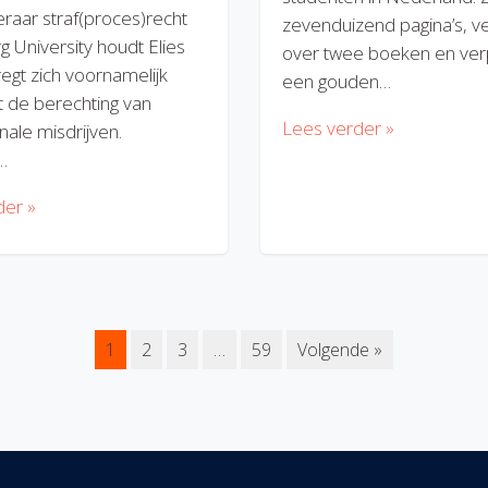
eraar straf(proces)recht
zevenduizend pagina’s, v
rg University houdt Elies
over twee boeken en verp
regt zich voornamelijk
een gouden…
 de berechting van
Lees verder »
nale misdrijven.
…
der »
1
2
3
…
59
Volgende »