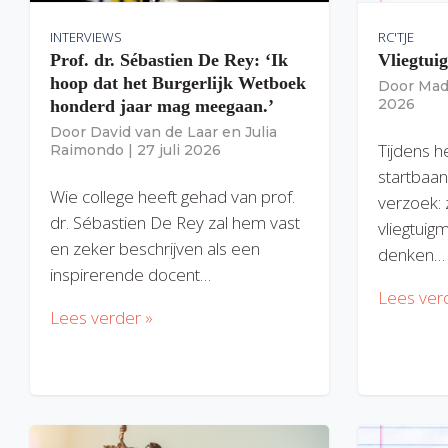
INTERVIEWS
RC'TJE
Prof. dr. Sébastien De Rey: ‘Ik
Vliegtui
hoop dat het Burgerlijk Wetboek
Door
Mad
2026
honderd jaar mag meegaan.’
Door
David van de Laar
en
Julia
Tijdens h
Raimondo
|
27 juli 2026
startbaan
Wie college heeft gehad van prof.
verzoek: 
dr. Sébastien De Rey zal hem vast
vliegtuig
en zeker beschrijven als een
denken…
inspirerende docent…
Lees ver
Lees verder »