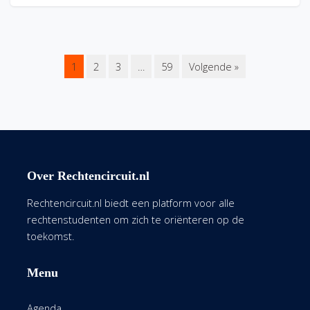
1
2
3
…
59
Volgende »
Over Rechtencircuit.nl
Rechtencircuit.nl biedt een platform voor alle
rechtenstudenten om zich te oriënteren op de
toekomst.
Menu
Agenda