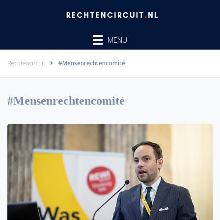
Ga
naar
de
MENU
inhoud
Rechtencircuit
#Mensenrechtencomité
#Mensenrechtencomité