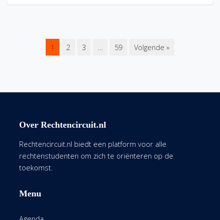
1
2
3
…
59
Volgende »
Over Rechtencircuit.nl
Rechtencircuit.nl biedt een platform voor alle
rechtenstudenten om zich te oriënteren op de
toekomst.
Menu
Agenda