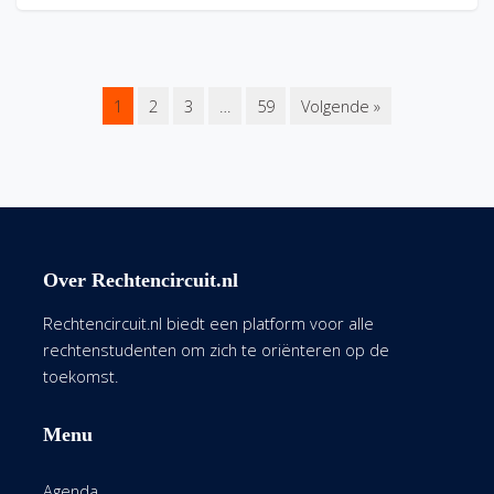
1
2
3
…
59
Volgende »
Over Rechtencircuit.nl
Rechtencircuit.nl biedt een platform voor alle
rechtenstudenten om zich te oriënteren op de
toekomst.
Menu
Agenda