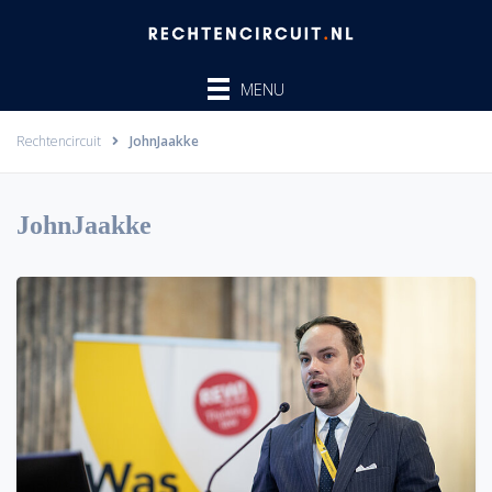
Ga
naar
de
MENU
inhoud
Rechtencircuit
JohnJaakke
JohnJaakke