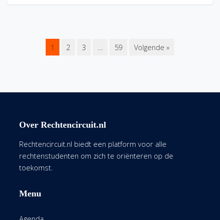
1
2
3
…
59
Volgende »
Over Rechtencircuit.nl
Rechtencircuit.nl biedt een platform voor alle
rechtenstudenten om zich te oriënteren op de
toekomst.
Menu
Agenda