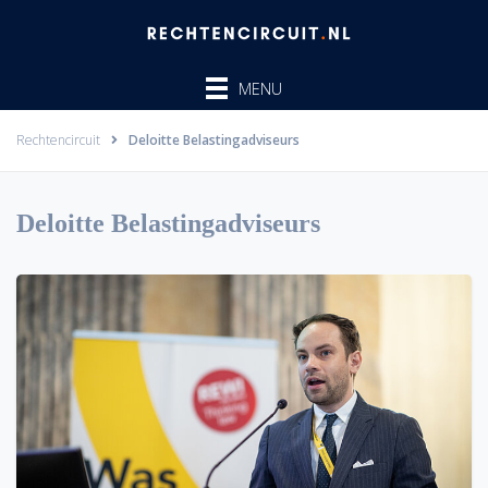
Ga
naar
de
MENU
inhoud
Rechtencircuit
Deloitte Belastingadviseurs
Deloitte Belastingadviseurs