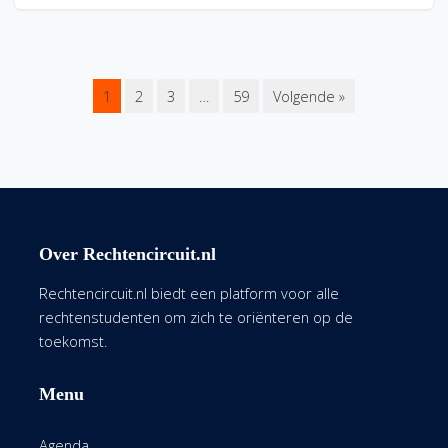
1
2
3
…
59
Volgende »
Over Rechtencircuit.nl
Rechtencircuit.nl biedt een platform voor alle
rechtenstudenten om zich te oriënteren op de
toekomst.
Menu
Agenda