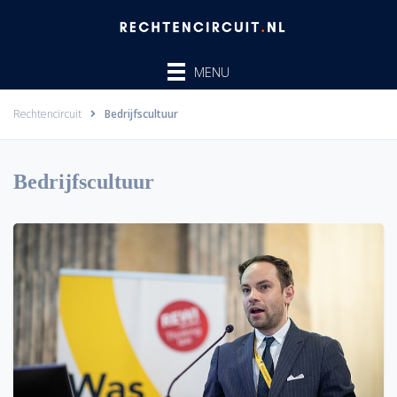
Ga
naar
de
MENU
inhoud
Rechtencircuit
Bedrijfscultuur
Bedrijfscultuur