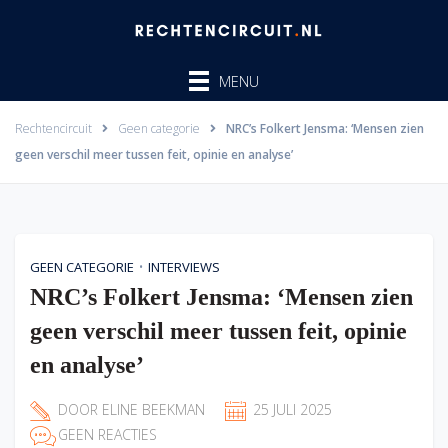
Ga
naar
de
MENU
inhoud
Rechtencircuit
Geen categorie
NRC’s Folkert Jensma: ‘Mensen zien
geen verschil meer tussen feit, opinie en analyse’
•
GEEN CATEGORIE
INTERVIEWS
NRC’s Folkert Jensma: ‘Mensen zien
geen verschil meer tussen feit, opinie
en analyse’
DOOR
ELINE BEEKMAN
25 JULI 2025
GEEN REACTIES