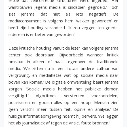
ertoe dat zelfcorrectie structureel werd ingebed. ‘Het
wantrouwen jegens media is sindsdien gegroeid.’ Toch
ziet Jensma dat niet als iets negatiefs. De
mediaconsument is volgens hem ‘wakker geworden’ en
heeft zijn houding veranderd. ‘Ik zou zeggen ten goede:
iedereen is er beter van geworden.’
Deze kritische houding vanuit de lezer kan volgens Jensma
echter ook doorslaan. Bijvoorbeeld wanneer kritiek
omslaat in afkeer of haat tegenover de traditionele
media. ‘We zitten nu in een totaal andere cultuur van
vergroving, en mediahetze wat op sociale media naar
boven kan komen.’ De digitale omwenteling baart Jensma
zorgen. ‘Sociale media hebben het publieke domein
vergiftigd.’ Algoritmes versterken vooroordelen,
polariseren en gooien alles op een hoop. ‘Mensen zien
geen verschil meer tussen feit, opinie en analyse.’ De
huidige informatieomgeving noemt hij pervers. ‘We leggen
het als journalistiek af tegen de virale, foute bronnen.’