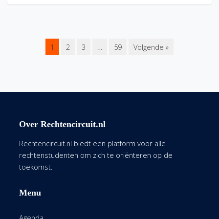
1
2
3
…
59
Volgende »
Over Rechtencircuit.nl
Rechtencircuit.nl biedt een platform voor alle
rechtenstudenten om zich te oriënteren op de
toekomst.
Menu
Agenda