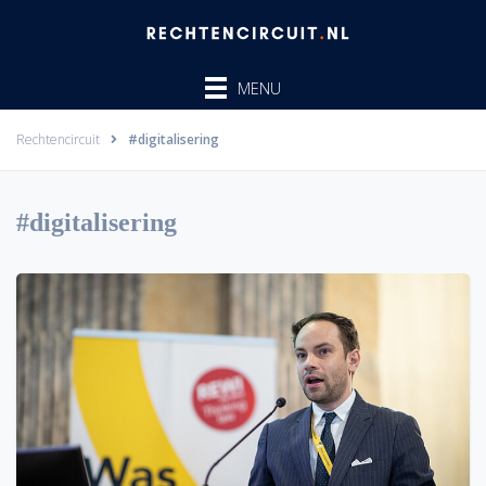
Ga
naar
de
MENU
inhoud
Rechtencircuit
#digitalisering
#digitalisering