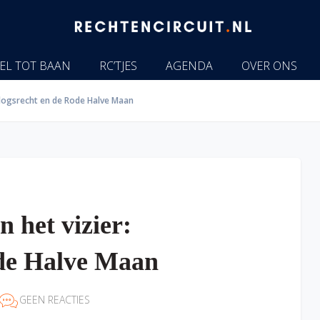
EL TOT BAAN
RC’TJES
AGENDA
OVER ONS
orlogsrecht en de Rode Halve Maan
n het vizier:
ode Halve Maan
GEEN REACTIES