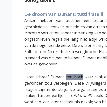
oorlog uiteen.
De droom van Dunant: tutti fratelli
Artsen hebben van oudsher een bijzonde
geschiedenis kent vele anekdotes van artsen
mochten verrichten zonder inmenging van de 
ongeschreven regels die lang niet altijd wer
van de negentiende eeuw. De Zwitser Henry Du
Solferino in Noord-Italië teweegbracht. Hi
niemand was om hen te helpen. Dunant mobili
over de gewonden.
Later schreef Dunant
een boek
waarin hij ee
gewonden zou verplegen. Deze vrijwilliger
mogen zijn in de strijd. De organisatie zo
maken tussen partijen –
tutti fratelli
,
zoals 
werd een jaar later realiteit als gevolg van 