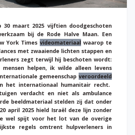
p 30 maart 2025 vijftien doodgeschoten
werkzaam bij de Rode Halve Maan. Een
New York Times
videomateriaal
waarop te
lances met zwaaiende lichten stappen en
leners zegt terwijl hij beschoten wordt:
 mensen helpen, ik wilde alleen levens
 internationale gemeenschap
veroordeeld
 het internationaal humanitair recht.
rtuigen verdacht en niet als ambulance
de beeldmateriaal stelden zij dat onder
0 april 2025 hield Israël deze lijn zonder
 wel spijt voor het lot van de overige
ijkste regels omtrent hulpverleners in