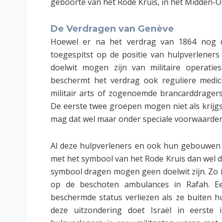
geboorte van het Rode Kruis, in het Midden-
De Verdragen van Genève
Hoewel er na het verdrag van 1864 nog dr
toegespitst op de positie van hulpverleners i
doelwit mogen zijn van militaire operatie
beschermt het verdrag ook reguliere medici
militair arts of zogenoemde brancarddrage
De eerste twee groepen mogen niet als krijg
mag dat wel maar onder speciale voorwaarden
Al deze hulpverleners en ook hun gebouwen 
met het symbool van het Rode Kruis dan wel 
symbool dragen mogen geen doelwit zijn. Zo 
op de beschoten ambulances in Rafah. Een
beschermde status verliezen als ze buiten 
deze uitzondering doet Israël in eerste 