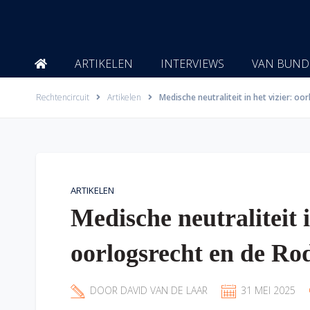
Ga
naar
de
inhoud
ARTIKELEN
INTERVIEWS
VAN BUND
Rechtencircuit
Artikelen
Medische neutraliteit in het vizier: o
ARTIKELEN
Medische neutraliteit i
oorlogsrecht en de R
DOOR
DAVID VAN DE LAAR
31 MEI 2025