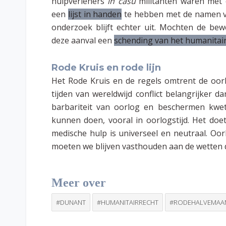
hulpverleners
in casu
militanten waren met e
een
lijst in handen
te hebben met de namen va
onderzoek blijft echter uit. Mochten de b
deze aanval een
schending van het humanitai
Rode Kruis en rode lijn
Het Rode Kruis en de regels omtrent de oor
tijden van wereldwijd conflict belangrijker 
barbariteit van oorlog en beschermen kwe
kunnen doen, vooral in oorlogstijd. Het doe
medische hulp is universeel en neutraal. Oo
moeten we blijven vasthouden aan de wetten 
Meer over
#DUNANT
#HUMANITAIRRECHT
#RODEHALVEMAA