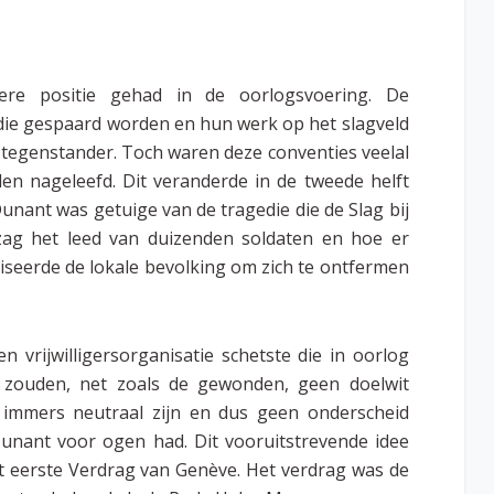
re positie gehad in de oorlogsvoering. De
 die gespaard worden en hun werk op het slagveld
tegenstander. Toch waren deze conventies veelal
den nageleefd. Dit veranderde in de tweede helft
nant was getuige van de tragedie die de Slag bij
j zag het leed van duizenden soldaten en hoe er
seerde de lokale bevolking om zich te ontfermen
n vrijwilligersorganisatie schetste die in oorlog
s zouden, net zoals de gewonden, geen doelwit
u immers neutraal zijn en dus geen onderscheid
Dunant voor ogen had. Dit vooruitstrevende idee
het eerste Verdrag van Genève. Het verdrag was de