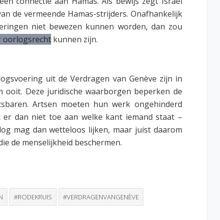
en connectie aan Hamas. Als bewijs zegt Israël
n de vermeende Hamas-strijders. Onafhankelijk
eweringen niet bewezen kunnen worden, dan zou
r oorlogsrecht
kunnen zijn.
logsvoering uit de Verdragen van Genève zijn in
dan ooit. Deze juridische waarborgen beperken de
tsbaren. Artsen moeten hun werk ongehinderd
t er dan niet toe aan welke kant iemand staat –
rlog mag dan wetteloos lijken, maar juist daarom
die de menselijkheid beschermen.
N
#RODEKRUIS
#VERDRAGENVANGENÈVE