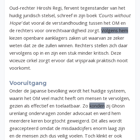
Oud-rechter Hiroshi Regi, fervent tegenstander van het
huidig juridisch stelsel, schreef in zijn boek
‘Courts without
Hope’
dat vooral de verstandhouding tussen het OM en
de rechters voor onrechtvaardigheid zorgt.
Volgens hem
kiezen openbare aanklagers zaken uit waarvan ze zeker
weten dat ze die zullen winnen. Rechters stellen zich daar
vervolgens op in en zijn een stuk minder kritisch. Deze
vicieuze cirkel zorgt ervoor dat vrijspraak praktisch nooit
voorkomt.
Vooruitgang
Onder de Japanse bevolking wordt het huidige systeem,
waarin het OM veel macht heeft om mensen te vervolgen,
gezien als effectief en toelaatbaar. Zo
konden
zij Ghosn
urenlang ondervragen zonder advocaat en werd hem
meerdere keren borgtocht geweigerd. Dit alles wordt
geaccepteerd omdat de misdaadcijfers enorm laag zijn
en de mensen zich dus veilig voelen. Toch klinkt er ook