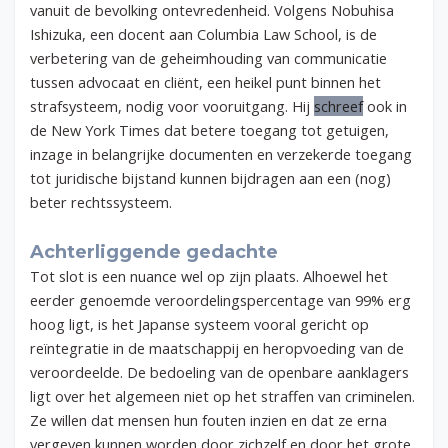
vanuit de bevolking ontevredenheid. Volgens
Nobuhisa
Ishizuka, een docent aan Columbia Law School, is de
verbetering van de geheimhouding van communicatie
tussen advocaat en cliënt, een heikel punt binnen het
strafsysteem, nodig voor vooruitgang. Hij
schreef
ook in
de New York Times dat betere toegang tot getuigen,
inzage in belangrijke documenten en verzekerde toegang
tot juridische bijstand kunnen bijdragen aan een (nog)
beter rechtssysteem.
Achterliggende gedachte
Tot slot is een nuance wel op zijn plaats. Alhoewel het
eerder genoemde veroordelingspercentage van 99% erg
hoog ligt, is het Japanse systeem vooral gericht op
reïntegratie in de maatschappij en heropvoeding van de
veroordeelde. De bedoeling van de openbare aanklagers
ligt over het algemeen niet op het straffen van criminelen.
Ze willen dat mensen hun fouten inzien en dat ze erna
vergeven kunnen worden door zichzelf en door het grote