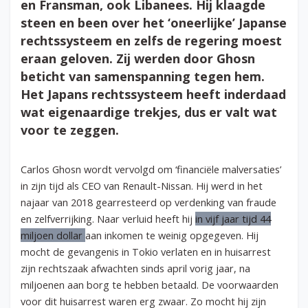
en Fransman, ook Libanees. Hij klaagde
steen en been over het ‘oneerlijke’ Japanse
rechtssysteem en zelfs de regering moest
eraan geloven. Zij werden door Ghosn
beticht van samenspanning tegen hem.
Het Japans rechtssysteem heeft inderdaad
wat eigenaardige trekjes, dus er valt wat
voor te zeggen.
Carlos Ghosn wordt vervolgd om ‘financiële malversaties’
in zijn tijd als CEO van Renault-Nissan. Hij werd in het
najaar van 2018 gearresteerd op verdenking van fraude
en zelfverrijking. Naar verluid heeft hij
in vijf jaar tijd 44
miljoen dollar
aan inkomen te weinig opgegeven. Hij
mocht de gevangenis in Tokio verlaten en in huisarrest
zijn rechtszaak afwachten sinds april vorig jaar, na
miljoenen aan borg te hebben betaald. De voorwaarden
voor dit huisarrest waren erg zwaar. Zo mocht hij zijn