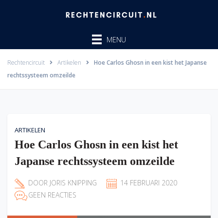
Ga
naar
de
MENU
inhoud
Rechtencircuit
Artikelen
Hoe Carlos Ghosn in een kist het Japanse
rechtssysteem omzeilde
ARTIKELEN
Hoe Carlos Ghosn in een kist het
Japanse rechtssysteem omzeilde
DOOR
JORIS KNIPPING
14 FEBRUARI 2020
GEEN REACTIES