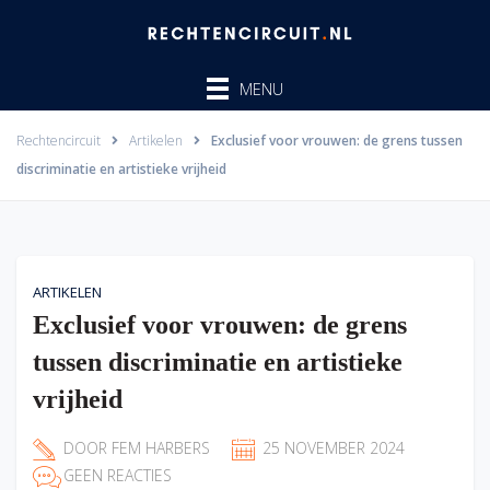
Ga
naar
de
MENU
inhoud
Rechtencircuit
Artikelen
Exclusief voor vrouwen: de grens tussen
discriminatie en artistieke vrijheid
ARTIKELEN
Exclusief voor vrouwen: de grens
tussen discriminatie en artistieke
vrijheid
DOOR
FEM HARBERS
25 NOVEMBER 2024
GEEN REACTIES