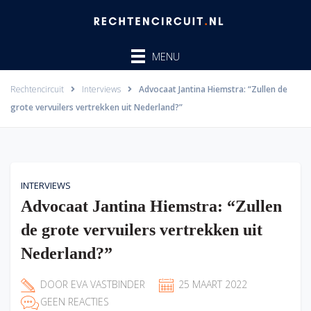
Ga
naar
de
MENU
inhoud
Rechtencircuit
Interviews
Advocaat Jantina Hiemstra: “Zullen de
grote vervuilers vertrekken uit Nederland?”
INTERVIEWS
Advocaat Jantina Hiemstra: “Zullen
de grote vervuilers vertrekken uit
Nederland?”
DOOR
EVA VASTBINDER
25 MAART 2022
GEEN REACTIES