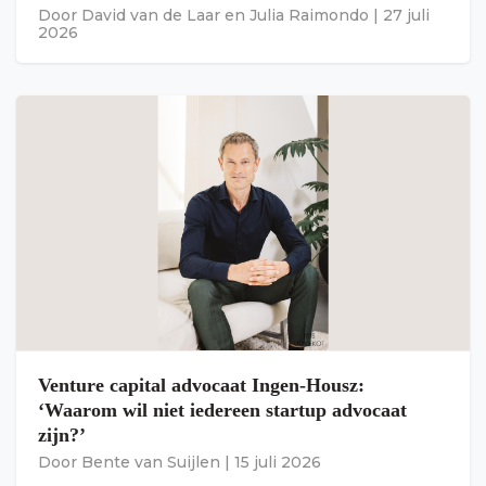
Door
David van de Laar
en
Julia Raimondo
|
27 juli
2026
Venture capital advocaat Ingen-Housz:
‘Waarom wil niet iedereen startup advocaat
zijn?’
Door
Bente van Suijlen
|
15 juli 2026