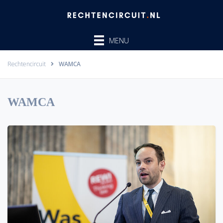
Ga
naar
de
MENU
inhoud
Rechtencircuit
WAMCA
WAMCA