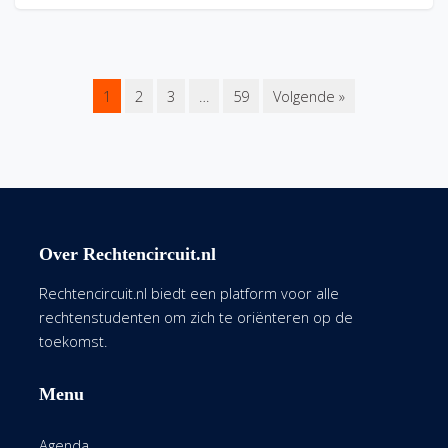
1
2
3
…
59
Volgende »
Over Rechtencircuit.nl
Rechtencircuit.nl biedt een platform voor alle
rechtenstudenten om zich te oriënteren op de
toekomst.
Menu
Agenda