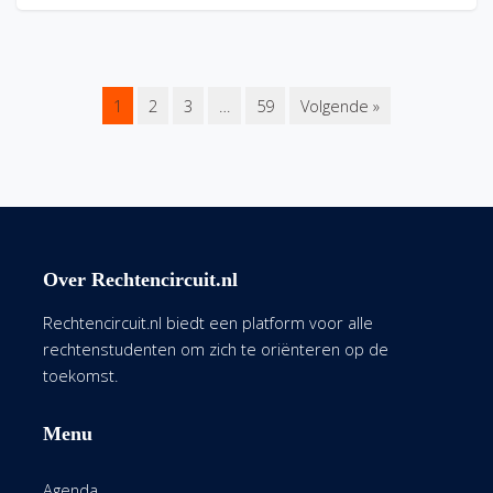
1
2
3
…
59
Volgende »
Over Rechtencircuit.nl
Rechtencircuit.nl biedt een platform voor alle
rechtenstudenten om zich te oriënteren op de
toekomst.
Menu
Agenda