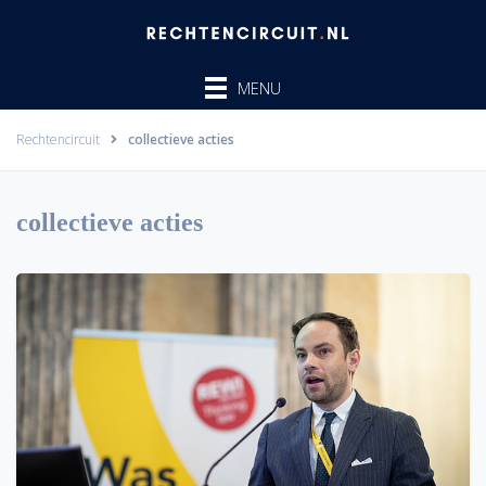
Ga
naar
de
MENU
inhoud
Rechtencircuit
collectieve acties
collectieve acties