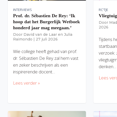
INTERVIEWS
RC'TJE
Prof. dr. Sébastien De Rey: ‘Ik
Vliegtui
hoop dat het Burgerlijk Wetboek
Door
Mad
2026
honderd jaar mag meegaan.’
Door
David van de Laar
en
Julia
Tijdens h
Raimondo
|
27 juli 2026
startbaan
Wie college heeft gehad van prof.
verzoek: 
dr. Sébastien De Rey zal hem vast
vliegtuig
en zeker beschrijven als een
denken…
inspirerende docent…
Lees ver
Lees verder »