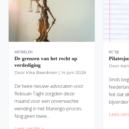
ARTIKELEN
RC'TJE
De grenzen van het recht op
Pilatesju
verdediging
Door
Kar
Door
Kika Baardman
|
14 juni 2026
Sinds begi
De twee nieuwe advocaten voor
Nederlan
Ridouan Taghi zorgden deze
feit dat 
maand voor een onverwachte
bijverdie
wending in het Marengo-proces.
Lees ver
Nog geen twee…
Lees verder »