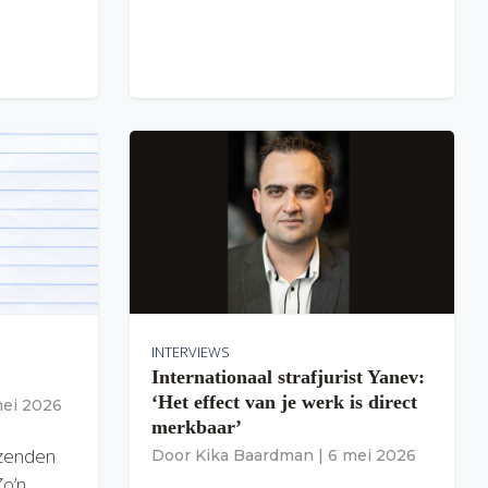
INTERVIEWS
Internationaal strafjurist Yanev:
‘Het effect van je werk is direct
mei 2026
merkbaar’
izenden
Door
Kika Baardman
|
6 mei 2026
Zo’n