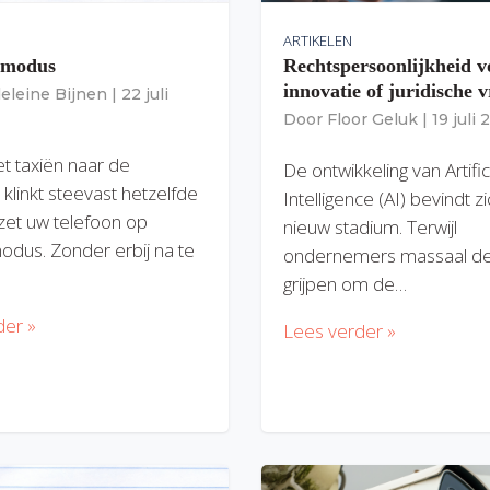
ARTIKELEN
gmodus
Rechtspersoonlijkheid v
innovatie of juridische v
eleine Bijnen
|
22 juli
Door
Floor Geluk
|
19 juli
et taxiën naar de
De ontwikkeling van Artific
 klinkt steevast hetzelfde
Intelligence (AI) bevindt z
zet uw telefoon op
nieuw stadium. Terwijl
modus. Zonder erbij na te
ondernemers massaal de
grijpen om de…
der »
Lees verder »