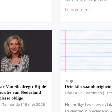
Lees verder »
S
RC'TJE
ar Van Sliedregt: Bij de
Drie kilo saamhorigheid
 positie van Nederland
Door
Kika Baardman
|
11 
lesse oblige
Het heilige boek voor du
ia Raimondo
|
18 mei 2026
studenten in Nederland. 