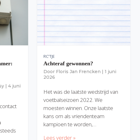
RC'TJE
amer:
Achteraf gewonnen?
Door
Floris Jan Frencken
|
1 juni
2026
sy
|
4 juni
Het was de laatste wedstrijd van
voetbalseizoen 2022. We
 contact
moesten winnen. Onze laatste
kans om als vriendenteam
a
kampioen te worden,…
) steeds
Lees verder »