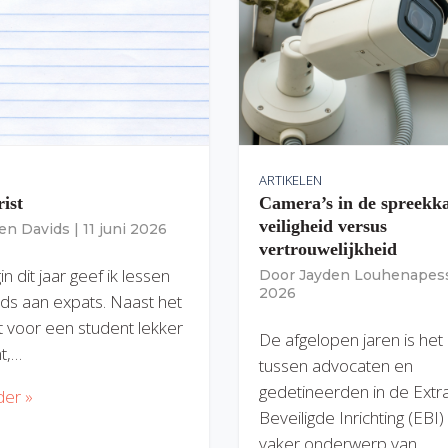
ARTIKELEN
rist
Camera’s in de spreekk
veiligheid versus
ien Davids
|
11 juni 2026
vertrouwelijkheid
n dit jaar geef ik lessen
Door
Jayden Louhenapes
2026
ds aan expats. Naast het
dit voor een student lekker
De afgelopen jaren is het
nt,…
tussen advocaten en
gedetineerden in de Extr
der »
Beveiligde Inrichting (EBI
vaker onderwerp van…