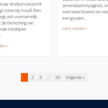
eraar straf(proces)recht
zevenduizend pagina’s, v
rg University houdt Elies
over twee boeken en verp
regt zich voornamelijk
een gouden…
 de berechting van
Lees verder »
nale misdrijven.
…
der »
1
2
3
…
59
Volgende »