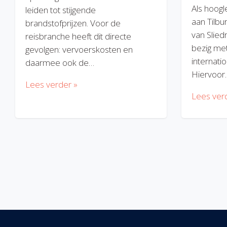
Als hoogl
leiden tot stijgende
aan Tilbu
brandstofprijzen. Voor de
van Slied
reisbranche heeft dit directe
bezig met
gevolgen: vervoerskosten en
internatio
daarmee ook de…
Hiervoor
Lees verder »
Lees ver