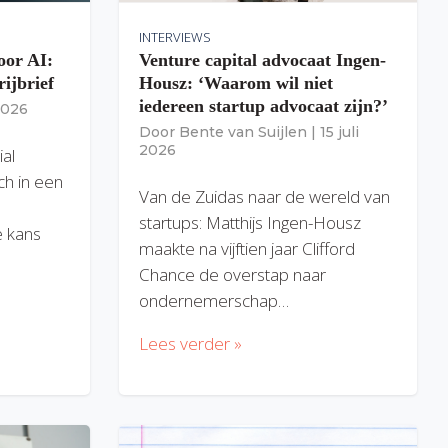
INTERVIEWS
oor AI:
Venture capital advocaat Ingen-
rijbrief
Housz: ‘Waarom wil niet
iedereen startup advocaat zijn?’
 2026
Door
Bente van Suijlen
|
15 juli
2026
ial
ich in een
Van de Zuidas naar de wereld van
startups: Matthijs Ingen-Housz
 kans
maakte na vijftien jaar Clifford
Chance de overstap naar
ondernemerschap…
Lees verder »