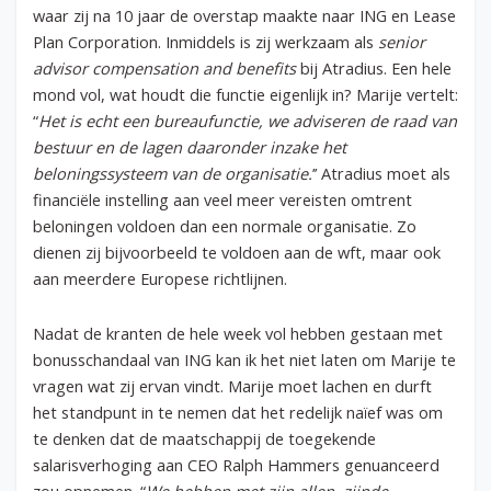
waar zij na 10 jaar de overstap maakte naar ING en Lease
Plan Corporation. Inmiddels is zij werkzaam als
senior
advisor compensation and benefits
bij Atradius. Een hele
mond vol, wat houdt die functie eigenlijk in? Marije vertelt:
“
Het is echt een bureaufunctie, we adviseren de raad van
bestuur en de lagen daaronder inzake het
beloningssysteem van de organisatie.
’’ Atradius moet als
financiële instelling aan veel meer vereisten omtrent
beloningen voldoen dan een normale organisatie. Zo
dienen zij bijvoorbeeld te voldoen aan de wft, maar ook
aan meerdere Europese richtlijnen.
Nadat de kranten de hele week vol hebben gestaan met
bonusschandaal van ING kan ik het niet laten om Marije te
vragen wat zij ervan vindt. Marije moet lachen en durft
het standpunt in te nemen dat het redelijk naïef was om
te denken dat de maatschappij de toegekende
salarisverhoging aan CEO Ralph Hammers genuanceerd
zou opnemen. “
We hebben met zijn allen, zijnde