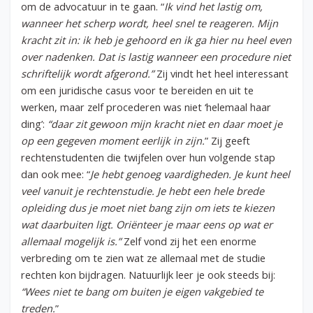
om de advocatuur in te gaan. “
Ik vind het lastig om,
wanneer het scherp wordt, heel snel te reageren. Mijn
kracht zit in: ik heb je gehoord en ik ga hier nu heel even
over nadenken. Dat is lastig wanneer een procedure niet
schriftelijk wordt afgerond.”
Zij vindt het heel interessant
om een juridische casus voor te bereiden en uit te
werken, maar zelf procederen was niet ‘helemaal haar
ding’:
“daar zit gewoon mijn kracht niet en daar moet je
op een gegeven moment eerlijk in zijn.
” Zij geeft
rechtenstudenten die twijfelen over hun volgende stap
dan ook mee: “
Je hebt genoeg vaardigheden. Je kunt heel
veel vanuit je rechtenstudie. Je hebt een hele brede
opleiding dus je moet niet bang zijn om iets te kiezen
wat daarbuiten ligt. Oriënteer je maar eens op wat er
allemaal mogelijk is.”
Zelf vond zij het een enorme
verbreding om te zien wat ze allemaal met de studie
rechten kon bijdragen. Natuurlijk leer je ook steeds bij:
“Wees niet te bang om buiten je eigen vakgebied te
treden.
”