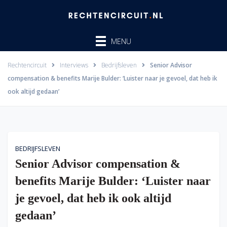
Ga
naar
de
MENU
inhoud
Rechtencircuit
Interviews
Bedrijfsleven
Senior Advisor
compensation & benefits Marije Bulder: ‘Luister naar je gevoel, dat heb ik
ook altijd gedaan’
BEDRIJFSLEVEN
Senior Advisor compensation &
benefits Marije Bulder: ‘Luister naar
je gevoel, dat heb ik ook altijd
gedaan’