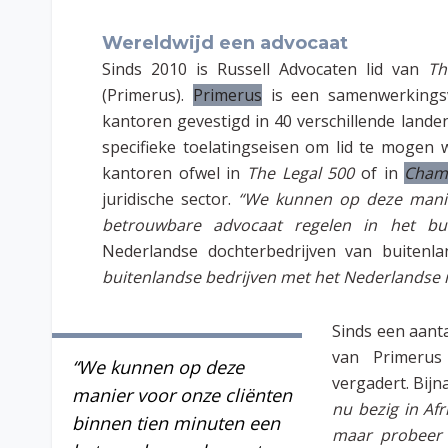
Wereldwijd een advocaat
Sinds 2010 is Russell Advocaten lid van
Th
(Primerus).
Primerus
is een samenwerkingsv
kantoren gevestigd in 40 verschillende landen
specifieke toelatingseisen om lid te mogen
kantoren ofwel in
The Legal 500
of in
Cham
juridische sector.
“We kunnen op deze manie
betrouwbare advocaat regelen in het bui
Nederlandse dochterbedrijven van buitenla
buitenlandse bedrijven met het Nederlandse 
Sinds een aanta
van Primerus
“We kunnen op deze
vergadert. Bijn
manier voor onze cliënten
nu bezig in Afr
binnen tien minuten een
maar probeer d