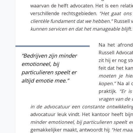
waarvan de helft advocaten. Het is een relati
verschillende rechtsgebieden.
“Het gaat ons
clientèle fundament dat we hebben.”
Russell v
kunnen servicen en dat het manageable blijft.
Na het afronde
Russell Advocat
“Bedrijven zijn minder
zit hij er nog s
emotioneel, bij
feit dat het ka
particulieren speelt er
moeten je hier
altijd emotie mee.”
kopen.”
Na al 
praktijk.
“Er is
vragen van de c
in de advocatuur een constante ontwikkelin
advocatuur leuk vindt. Het kantoor heeft bijn
minder emotioneel, bij particulieren speelt er
gemakkelijker maakt, antwoordt hij:
“Het maak