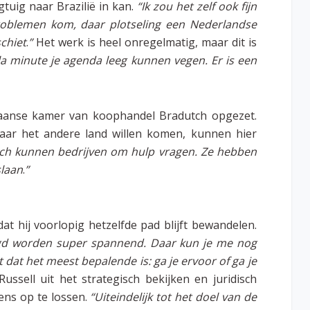
tuig naar Brazilië in kan.
“Ik zou het zelf ook fijn
problemen kom, daar plotseling een Nederlandse
schiet
.
”
Het werk is heel onregelmatig, maar dit is
la minute je agenda leeg kunnen vegen. Er is een
liaanse kamer van koophandel Bradutch opgezet.
naar het andere land willen komen, kunnen hier
tch kunnen bedrijven om hulp vragen. Ze hebben
slaan
.
”
dat hij voorlopig hetzelfde pad blijft bewandelen.
egd worden super spannend. Daar kun je me nog
t dat het meest bepalende is: ga je ervoor of ga je
ssell uit het strategisch bekijken en juridisch
ens op te lossen.
“Uiteindelijk tot het doel van de