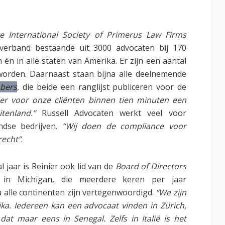
e International Society of Primerus Law Firms
erband bestaande uit 3000 advocaten bij 170
 én in alle staten van Amerika. Er zijn een aantal
 worden. Daarnaast staan bijna alle deelnemende
bers
, die beide een ranglijst publiceren voor de
r voor onze cliënten binnen tien minuten een
tenland.”
Russell Advocaten werkt veel voor
ndse bedrijven.
“Wij doen de compliance voor
recht”
.
l jaar is Reinier ook lid van de
Board of Directors
 in Michigan, die meerdere keren per jaar
a alle continenten zijn vertegenwoordigd.
“We zijn
ika. Iedereen kan een advocaat vinden in Zürich,
at maar eens in Senegal. Zelfs in Italië is het