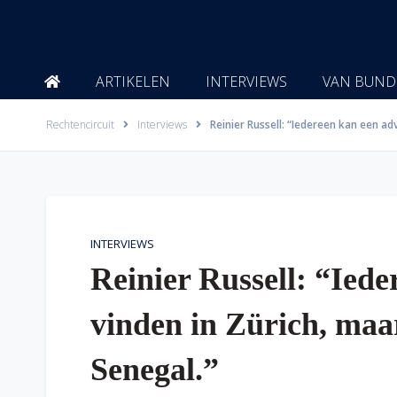
Ga
naar
de
inhoud
ARTIKELEN
INTERVIEWS
VAN BUND
Rechtencircuit
Interviews
Reinier Russell: “Iedereen kan een ad
INTERVIEWS
Reinier Russell: “Ied
vinden in Zürich, maa
Senegal.”