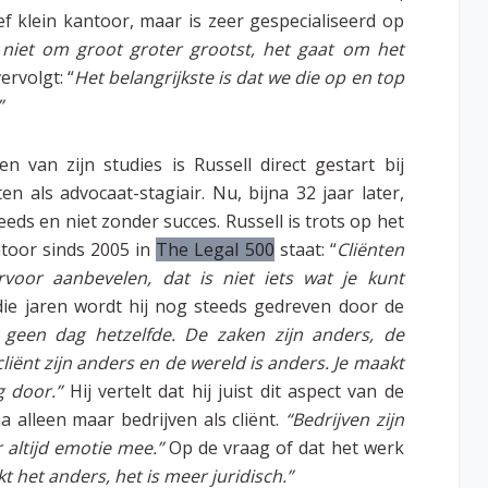
ef klein kantoor, maar is zeer gespecialiseerd op
 niet om groot groter grootst, het gaat om het
ervolgt: “
Het belangrijkste is dat we die op en top
”
n van zijn studies is Russell direct gestart bij
en als advocaat-stagiair. Nu, bijna 32 jaar later,
teeds en niet zonder succes. Russell is trots op het
ntoor sinds 2005 in
The Legal 500
staat: “
Cliënten
voor aanbevelen, dat is niet iets wat je kunt
die jaren wordt hij nog steeds gedreven door de
 geen dag hetzelfde. De zaken zijn anders, de
liënt zijn anders en de wereld is anders. Je maakt
g door.”
Hij vertelt dat hij juist dit aspect van de
a alleen maar bedrijven als cliënt.
“Bedrijven zijn
 altijd emotie mee.”
Op de vraag of dat het werk
t het anders, het is meer juridisch.”