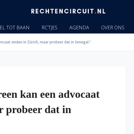
EL TOT BAAN
RC’TJES
AGENDA
OVER ONS
vocaat vinden in Zürich, maar probeer dat in Senegal.”
ereen kan een advocaat
r probeer dat in