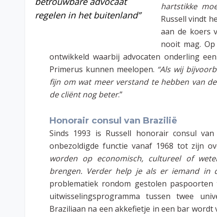
betrouwbare advocaat
hartstikke moe
regelen in het buitenland”
Russell vindt h
aan de koers va
nooit mag. Op
ontwikkeld waarbij advocaten onderling een
Primerus kunnen meelopen.
“Als wij bijvoor
fijn om wat meer verstand te hebben van de
de cliënt nog beter
.”
Honorair consul van Brazilië
Sinds 1993 is Russell honorair consul van 
onbezoldigde functie vanaf 1968 tot zijn ov
worden op economisch, cultureel of weten
brengen. Verder help je als er iemand in
problematiek rondom gestolen paspoorten t
uitwisselingsprogramma tussen twee unive
Braziliaan na een akkefietje in een bar wordt 