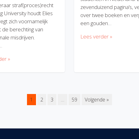
eraar straf(proces)recht
zevenduizend pagina’s, v
rg University houdt Elies
over twee boeken en verp
regt zich voornamelijk
een gouden…
 de berechting van
Lees verder »
nale misdrijven.
…
der »
1
2
3
…
59
Volgende »