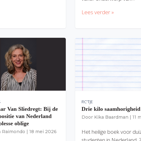
Lees verder »
S
RC'TJE
ar Van Sliedregt: Bij de
Drie kilo saamhorigheid
 positie van Nederland
Door
Kika Baardman
|
11 
lesse oblige
Het heilige boek voor du
ia Raimondo
|
18 mei 2026
studenten in Nederland. 