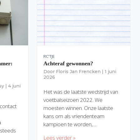
RC'TJE
amer:
Achteraf gewonnen?
Door
Floris Jan Frencken
|
1 juni
2026
sy
|
4 juni
Het was de laatste wedstrijd van
voetbalseizoen 2022. We
 contact
moesten winnen. Onze laatste
kans om als vriendenteam
a
kampioen te worden,…
) steeds
Lees verder »