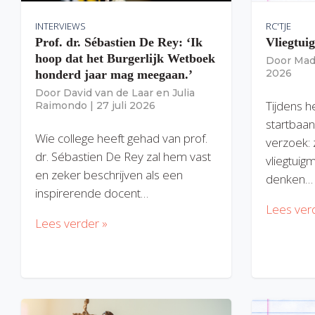
INTERVIEWS
RC'TJE
Prof. dr. Sébastien De Rey: ‘Ik
Vliegtui
hoop dat het Burgerlijk Wetboek
Door
Mad
2026
honderd jaar mag meegaan.’
Door
David van de Laar
en
Julia
Tijdens h
Raimondo
|
27 juli 2026
startbaan
Wie college heeft gehad van prof.
verzoek: 
dr. Sébastien De Rey zal hem vast
vliegtuig
en zeker beschrijven als een
denken…
inspirerende docent…
Lees ver
Lees verder »