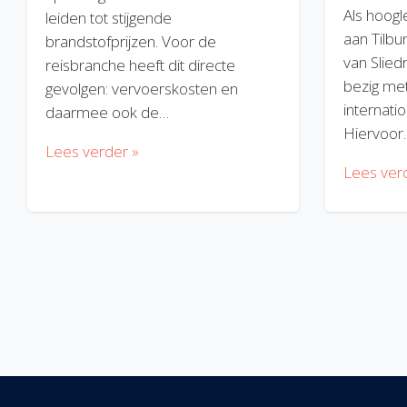
Als hoogl
leiden tot stijgende
aan Tilbu
brandstofprijzen. Voor de
van Slied
reisbranche heeft dit directe
bezig met
gevolgen: vervoerskosten en
internatio
daarmee ook de…
Hiervoor
Lees verder »
Lees ver