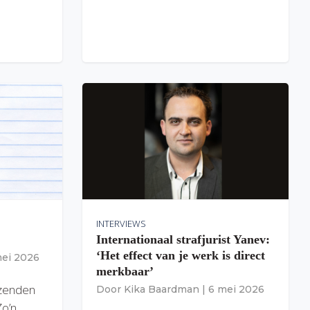
INTERVIEWS
Internationaal strafjurist Yanev:
‘Het effect van je werk is direct
mei 2026
merkbaar’
izenden
Door
Kika Baardman
|
6 mei 2026
Zo’n