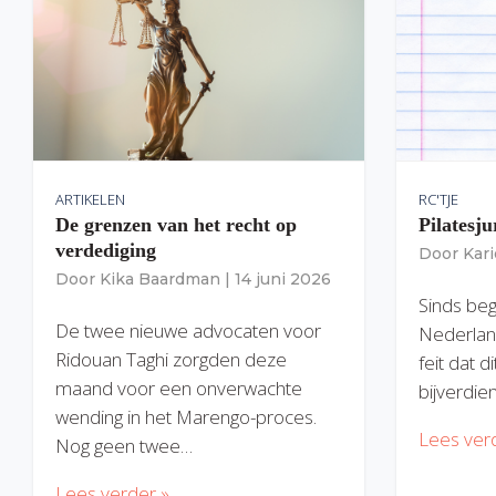
ARTIKELEN
RC'TJE
De grenzen van het recht op
Pilatesju
verdediging
Door
Kar
Door
Kika Baardman
|
14 juni 2026
Sinds begi
De twee nieuwe advocaten voor
Nederlan
Ridouan Taghi zorgden deze
feit dat 
maand voor een onverwachte
bijverdie
wending in het Marengo-proces.
Lees ver
Nog geen twee…
Lees verder »