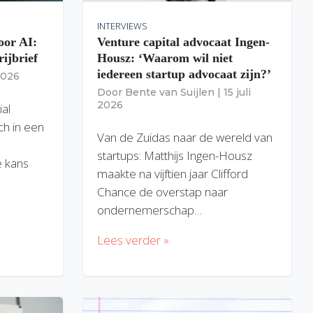
INTERVIEWS
oor AI:
Venture capital advocaat Ingen-
rijbrief
Housz: ‘Waarom wil niet
iedereen startup advocaat zijn?’
 2026
Door
Bente van Suijlen
|
15 juli
2026
ial
ich in een
Van de Zuidas naar de wereld van
startups: Matthijs Ingen-Housz
 kans
maakte na vijftien jaar Clifford
Chance de overstap naar
ondernemerschap…
Lees verder »