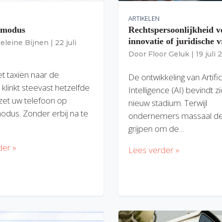
ARTIKELEN
gmodus
Rechtspersoonlijkheid v
innovatie of juridische v
eleine Bijnen
|
22 juli
Door
Floor Geluk
|
19 juli
et taxiën naar de
De ontwikkeling van Artific
 klinkt steevast hetzelfde
Intelligence (AI) bevindt z
zet uw telefoon op
nieuw stadium. Terwijl
modus. Zonder erbij na te
ondernemers massaal de
grijpen om de…
der »
Lees verder »