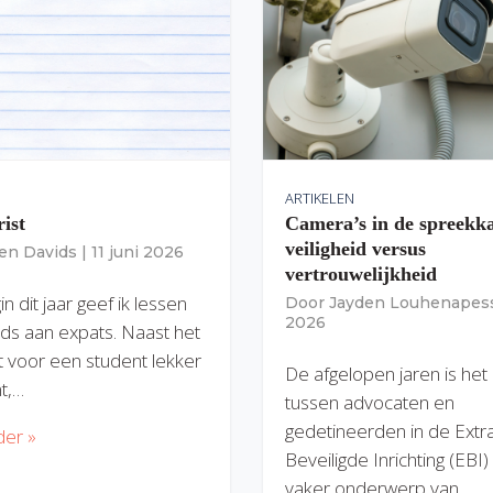
ARTIKELEN
rist
Camera’s in de spreekk
veiligheid versus
ien Davids
|
11 juni 2026
vertrouwelijkheid
n dit jaar geef ik lessen
Door
Jayden Louhenapes
2026
ds aan expats. Naast het
dit voor een student lekker
De afgelopen jaren is het
nt,…
tussen advocaten en
gedetineerden in de Extr
der »
Beveiligde Inrichting (EBI
vaker onderwerp van…