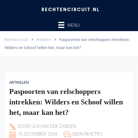
Ga
naar
de
MENU
inhoud
Rechtencircuit
Artikelen
Paspoorten van relschoppers intrekken:
Wilders en Schoof willen het, maar kan het?
ARTIKELEN
Paspoorten van relschoppers
intrekken: Wilders en Schoof willen
het, maar kan het?
DOOR
LEVI VAN DER ZANDEN
15 DECEMBER 2024
GEEN REACTIES