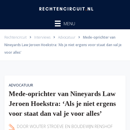
Ga
naar
de
MENU
inhoud
Rechtencircuit
Interviews
Advocatuur
Mede-oprichter van
Nineyards Law Jeroen Hoekstra: ‘Als je niet ergens voor staat dan val je
voor alles’
ADVOCATUUR
Mede-oprichter van Nineyards Law
Jeroen Hoekstra: ‘Als je niet ergens
voor staat dan val je voor alles’
DOOR
WOUTER STROEVE
EN
BOUDEWIJN RENSHOF