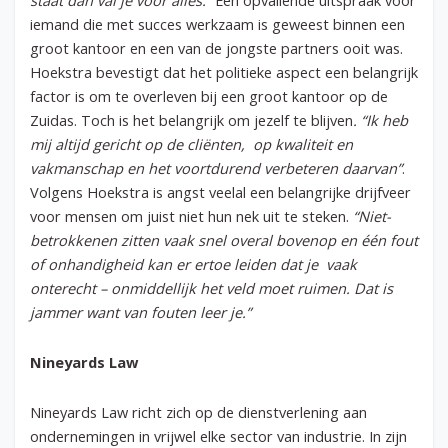
staat dan val je voor alles.”
Een opvallende uitspraak voor
iemand die met succes werkzaam is geweest binnen een
groot kantoor en een van de jongste partners ooit was.
Hoekstra bevestigt dat het politieke aspect een belangrijk
factor is om te overleven bij een groot kantoor op de
Zuidas. Toch is het belangrijk om jezelf te blijven
. “Ik heb
mij altijd gericht op de cliënten, op kwaliteit en
vakmanschap en het voortdurend verbeteren daarvan”
.
Volgens Hoekstra is angst veelal een belangrijke drijfveer
voor mensen om juist niet hun nek uit te steken.
“Niet-
betrokkenen zitten vaak snel overal bovenop en één fout
of onhandigheid kan er ertoe leiden dat je vaak
onterecht – onmiddellijk het veld moet ruimen. Dat is
jammer want van fouten leer je.”
Nineyards Law
Nineyards Law richt zich op de dienstverlening aan
ondernemingen in vrijwel elke sector van industrie. In zijn