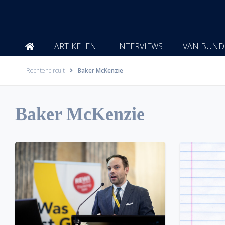
Ga
naar
de
inhoud
ARTIKELEN
INTERVIEWS
VAN BUND
Rechtencircuit
Baker McKenzie
Baker McKenzie