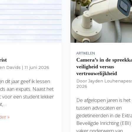
ARTIKELEN
rist
Camera’s in de spreekk
veiligheid versus
ien Davids
|
11 juni 2026
vertrouwelijkheid
n dit jaar geef ik lessen
Door
Jayden Louhenapes
2026
ds aan expats. Naast het
dit voor een student lekker
De afgelopen jaren is het
nt,…
tussen advocaten en
gedetineerden in de Extr
der »
Beveiligde Inrichting (EBI
vaker onderwerp van…