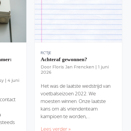
RC'TJE
amer:
Achteraf gewonnen?
Door
Floris Jan Frencken
|
1 juni
2026
sy
|
4 juni
Het was de laatste wedstrijd van
voetbalseizoen 2022. We
 contact
moesten winnen. Onze laatste
kans om als vriendenteam
a
kampioen te worden,…
) steeds
Lees verder »