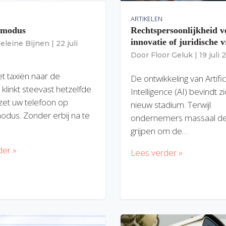
ARTIKELEN
gmodus
Rechtspersoonlijkheid v
innovatie of juridische v
eleine Bijnen
|
22 juli
Door
Floor Geluk
|
19 juli
et taxiën naar de
De ontwikkeling van Artific
 klinkt steevast hetzelfde
Intelligence (AI) bevindt z
zet uw telefoon op
nieuw stadium. Terwijl
modus. Zonder erbij na te
ondernemers massaal de
grijpen om de…
der »
Lees verder »