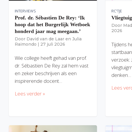
INTERVIEWS
RC'TJE
Prof. dr. Sébastien De Rey: ‘Ik
Vliegtui
hoop dat het Burgerlijk Wetboek
Door
Mad
2026
honderd jaar mag meegaan.’
Door
David van de Laar
en
Julia
Tijdens h
Raimondo
|
27 juli 2026
startbaan
Wie college heeft gehad van prof.
verzoek: 
dr. Sébastien De Rey zal hem vast
vliegtuig
en zeker beschrijven als een
denken…
inspirerende docent…
Lees ver
Lees verder »