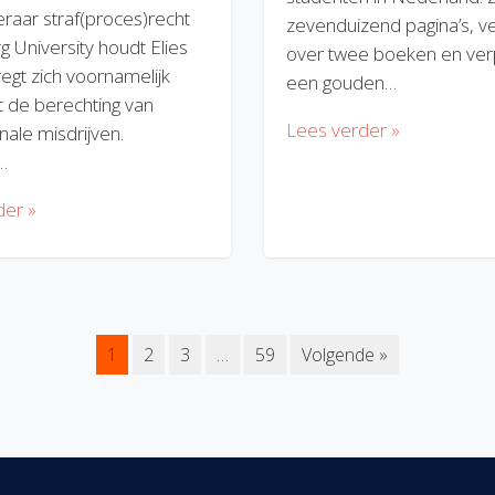
eraar straf(proces)recht
zevenduizend pagina’s, v
rg University houdt Elies
over twee boeken en verp
regt zich voornamelijk
een gouden…
 de berechting van
Lees verder »
nale misdrijven.
…
der »
1
2
3
…
59
Volgende »