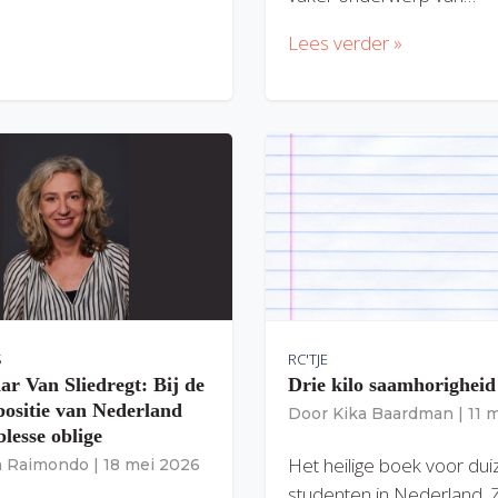
Lees verder »
S
RC'TJE
ar Van Sliedregt: Bij de
Drie kilo saamhorigheid
 positie van Nederland
Door
Kika Baardman
|
11 
lesse oblige
Het heilige boek voor du
ia Raimondo
|
18 mei 2026
studenten in Nederland. 