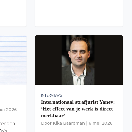
INTERVIEWS
Internationaal strafjurist Yanev:
‘Het effect van je werk is direct
mei 2026
merkbaar’
izenden
Door
Kika Baardman
|
6 mei 2026
Zo’n