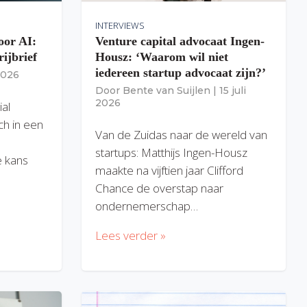
INTERVIEWS
oor AI:
Venture capital advocaat Ingen-
rijbrief
Housz: ‘Waarom wil niet
iedereen startup advocaat zijn?’
 2026
Door
Bente van Suijlen
|
15 juli
2026
ial
ich in een
Van de Zuidas naar de wereld van
startups: Matthijs Ingen-Housz
 kans
maakte na vijftien jaar Clifford
Chance de overstap naar
ondernemerschap…
Lees verder »