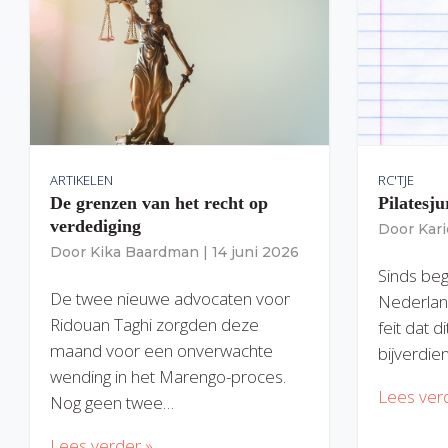
ARTIKELEN
RC'TJE
De grenzen van het recht op
Pilatesju
verdediging
Door
Kar
Door
Kika Baardman
|
14 juni 2026
Sinds begi
De twee nieuwe advocaten voor
Nederlan
Ridouan Taghi zorgden deze
feit dat 
maand voor een onverwachte
bijverdie
wending in het Marengo-proces.
Lees ver
Nog geen twee…
Lees verder »