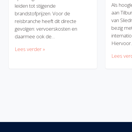
Als hoogl
leiden tot stijgende
aan Tilbu
brandstofprijzen. Voor de
van Slied
reisbranche heeft dit directe
bezig met
gevolgen: vervoerskosten en
internatio
daarmee ook de…
Hiervoor
Lees verder »
Lees ver