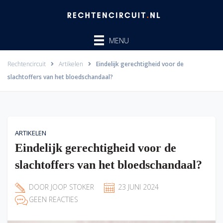
Ga
naar
de
MENU
inhoud
Rechtencircuit
Artikelen
Eindelijk gerechtigheid voor de
slachtoffers van het bloedschandaal?
ARTIKELEN
Eindelijk gerechtigheid voor de
slachtoffers van het bloedschandaal?
DOOR
JOOP STOKER
23 JUNI 2024
GEEN REACTIES