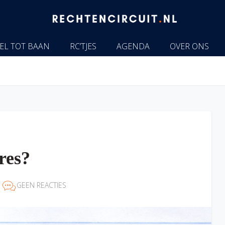
EL TOT BAAN
RC’TJES
AGENDA
OVER ONS
res?
GEEN REACTIES