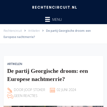
Ga
naar
de
MENU
inhoud
Rechtencircuit
Artikelen
De partij Georgische droom: een
Europese nachtmerrie?
ARTIKELEN
De partij Georgische droom: een
Europese nachtmerrie?
DOOR
JOOP STOKER
02 JUNI 2024
GEEN REACTIES