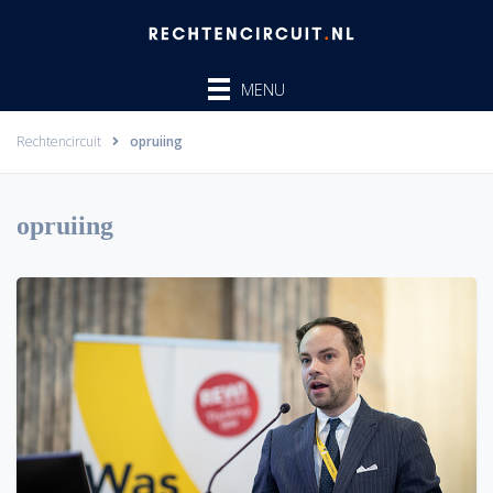
Ga
naar
de
MENU
inhoud
Rechtencircuit
opruiing
opruiing