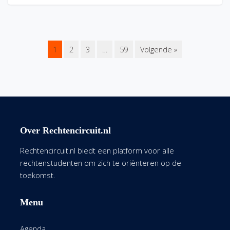
1
2
3
…
59
Volgende »
Over Rechtencircuit.nl
Rechtencircuit.nl biedt een platform voor alle
rechtenstudenten om zich te oriënteren op de
toekomst.
Menu
Agenda