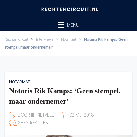
Ga
naar
de
MENU
inhoud
Rechtencircuit
Interviews
Notariaat
Notaris Rik Kamps: ‘Geen
stempel, maar ondernemer’
NOTARIAAT
Notaris Rik Kamps: ‘Geen stempel,
maar ondernemer’
DOOR
JIP RIETVELD
02 MEI 2018
GEEN REACTIES