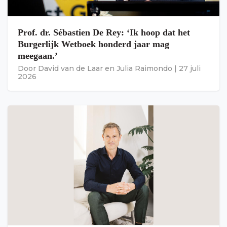
Prof. dr. Sébastien De Rey: ‘Ik hoop dat het
Burgerlijk Wetboek honderd jaar mag
meegaan.’
Door
David van de Laar
en
Julia Raimondo
|
27 juli
2026