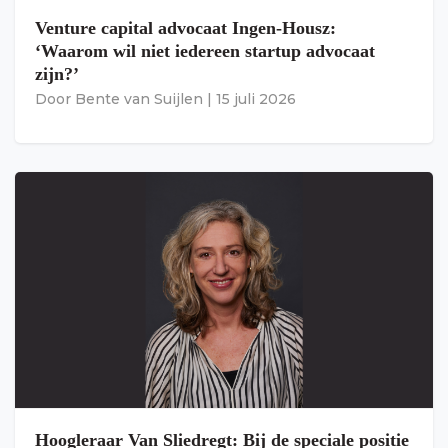
Venture capital advocaat Ingen-Housz:
‘Waarom wil niet iedereen startup advocaat
zijn?’
Door
Bente van Suijlen
|
15 juli 2026
Hoogleraar Van Sliedregt: Bij de speciale positie