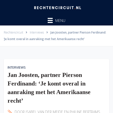
Ga
naar
de
MENU
inhoud
Rechtencircuit
Interviews
Jan Joosten, partner Pierson Ferdinand:
‘Je komt overal in aanraking met het Amerikaanse recht’
INTERVIEWS
Jan Joosten, partner Pierson
Ferdinand: ‘Je komt overal in
aanraking met het Amerikaanse
recht’
DOOR
ISABEL VAN DER MEIDE
EN
PHILINE BERTRAMS