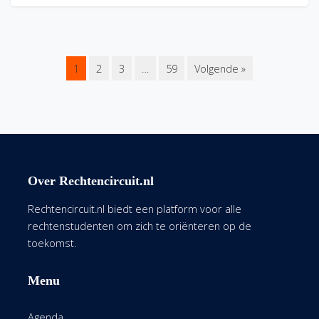
1
2
3
…
59
Volgende »
Over Rechtencircuit.nl
Rechtencircuit.nl biedt een platform voor alle
rechtenstudenten om zich te oriënteren op de
toekomst.
Menu
Agenda