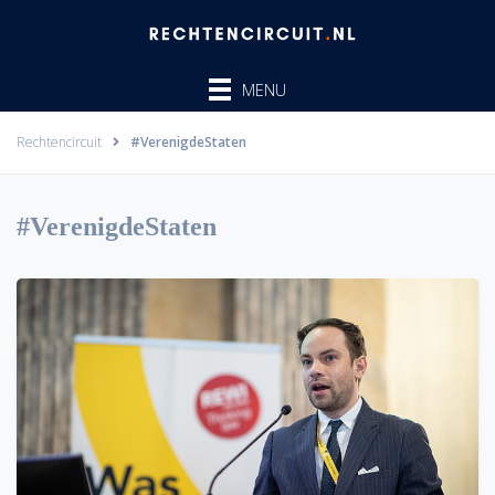
Ga
naar
de
MENU
inhoud
Rechtencircuit
#VerenigdeStaten
#VerenigdeStaten