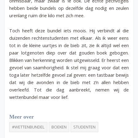
onmisbaar, maar zwaar is ‘ie ook. De echte pechvogels
hebben beide bundels op dezelfde dag nodig en zeulen
urenlang ruim drie kilo met zich mee.
Toch heeft deze bundel iets moois. Hij verbindt al die
duizenden rechtenstudenten met elkaar. Als ik weer eens
tot in de kleine uurtjes in de bieb zit, zie ik altijd wel een
paar lotgenoten diep over dat gouden boek gebogen.
Blikken van herkenning worden uitgewisseld. Er heerst een
gevoel van saamhorigheid. Ik stel mij graag voor dat een
toga later hetzelfde gevoel zal geven: een tastbaar bewijs
dat wij die avonden in de bieb met z’n allen hebben
overleefd. Tot die dag aanbreekt, nemen wij de
wettenbundel maar voor lief.
Meer over
#WETTENBUNDEL
BOEKEN
STUDENTEN