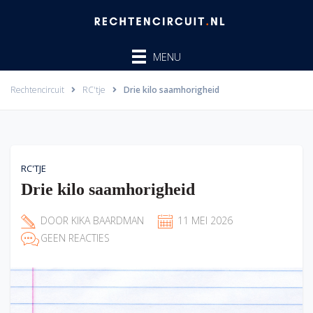
Ga
naar
de
MENU
inhoud
Rechtencircuit
RC'tje
Drie kilo saamhorigheid
RC'TJE
Drie kilo saamhorigheid
DOOR
KIKA BAARDMAN
11 MEI 2026
GEEN REACTIES