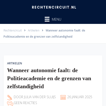
Ga
naar
de
MENU
inhoud
Rechtencircuit
Artikelen
Wanneer autonomie faalt: de
Politieacademie en de grenzen van zelfstandigheid
ARTIKELEN
Wanneer autonomie faalt: de
Politieacademie en de grenzen van
zelfstandigheid
DOOR
JULIA VAN DER SLUIJS
26 JANUARI 2025
GEEN REACTIES