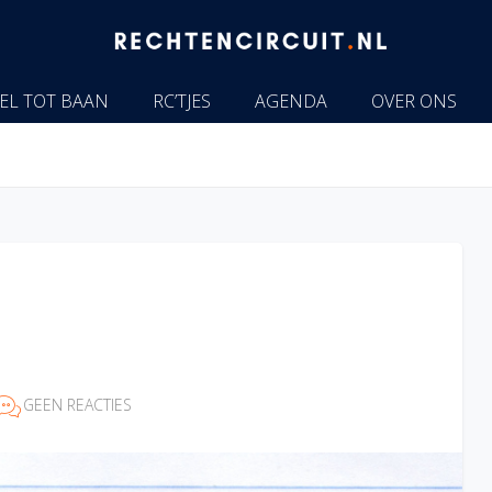
EL TOT BAAN
RC’TJES
AGENDA
OVER ONS
GEEN REACTIES