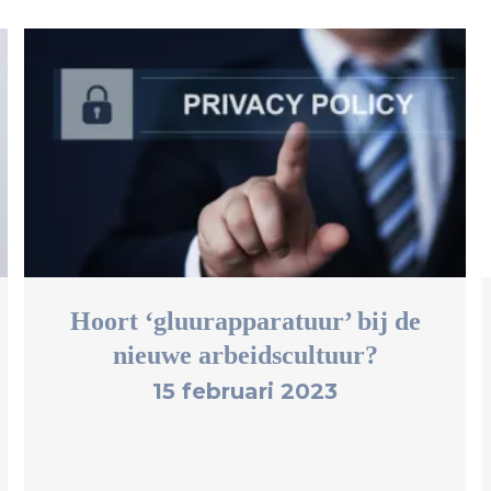
Hoort ‘gluurapparatuur’ bij de
nieuwe arbeidscultuur?
15 februari 2023