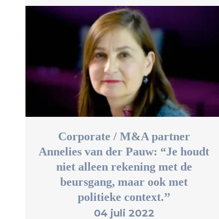
Corporate / M&A partner
Annelies van der Pauw: “Je houdt
niet alleen rekening met de
beursgang, maar ook met
politieke context.’’
04 juli 2022