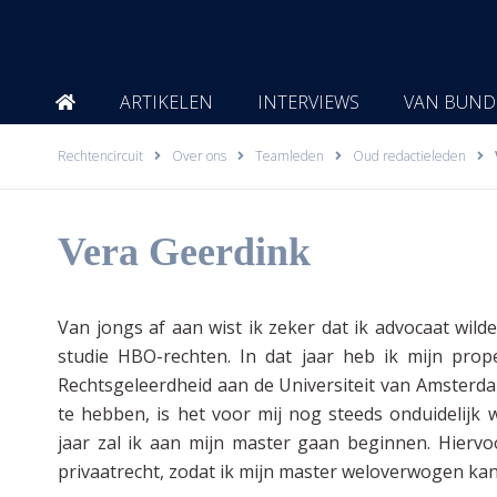
Ga
naar
de
inhoud
ARTIKELEN
INTERVIEWS
VAN BUND
Rechtencircuit
Over ons
Teamleden
Oud redactieleden
Vera Geerdink
Van jongs af aan wist ik zeker dat ik advocaat wi
studie HBO-rechten. In dat jaar heb ik mijn prop
Rechtsgeleerdheid aan de Universiteit van Amsterdam
te hebben, is het voor mij nog steeds onduidelijk
jaar zal ik aan mijn master gaan beginnen. Hierv
privaatrecht, zodat ik mijn master weloverwogen kan