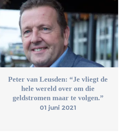
Peter van Leusden: “Je vliegt de
hele wereld over om die
geldstromen maar te volgen.”
01 juni 2021