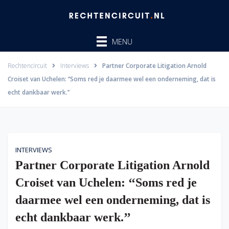
Ga
naar
de
MENU
inhoud
Rechtencircuit
Interviews
Partner Corporate Litigation Arnold
Croiset van Uchelen: ‘‘Soms red je daarmee wel een onderneming, dat is
echt dankbaar werk.’’
INTERVIEWS
Partner Corporate Litigation Arnold
Croiset van Uchelen: ‘‘Soms red je
daarmee wel een onderneming, dat is
echt dankbaar werk.’’