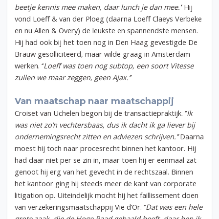
beetje kennis mee maken, daar lunch je dan mee.’
’ Hij
vond Loeff & van der Ploeg (daarna Loeff Claeys Verbeke
en nu Allen & Overy) de leukste en spannendste mensen.
Hij had ook bij het toen nog in Den Haag gevestigde De
Brauw gesolliciteerd, maar wilde graag in Amsterdam
werken. ‘’
Loeff was toen nog subtop, een soort Vitesse
zullen we maar zeggen, geen Ajax.’’
Van maatschap naar maatschappij
Croiset van Uchelen begon bij de transactiepraktijk. ‘’
Ik
was niet zo’n vechtersbaas, dus ik dacht ik ga liever bij
ondernemingsrecht zitten en adviezen schrijven.’’
Daarna
moest hij toch naar procesrecht binnen het kantoor. Hij
had daar niet per se zin in, maar toen hij er eenmaal zat
genoot hij erg van het gevecht in de rechtszaal. Binnen
het kantoor ging hij steeds meer de kant van corporate
litigation op. Uiteindelijk mocht hij het faillissement doen
van verzekeringsmaatschappij Vie d’Or. ‘’
Dat was een hele
grote zaak, die de Hoge Raad gehaald heeft, daar ben ik