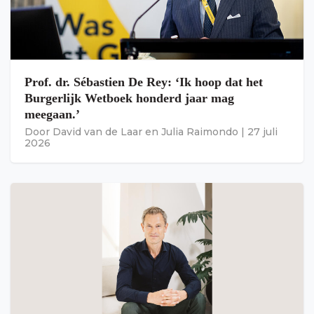
Prof. dr. Sébastien De Rey: ‘Ik hoop dat het
Burgerlijk Wetboek honderd jaar mag
meegaan.’
Door
David van de Laar
en
Julia Raimondo
|
27 juli
2026