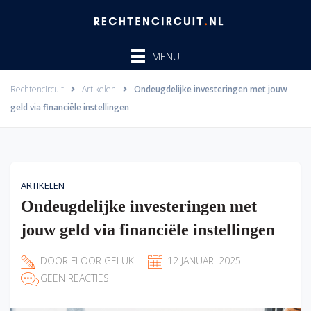
Ga
naar
de
MENU
inhoud
Rechtencircuit
Artikelen
Ondeugdelijke investeringen met jouw
geld via financiële instellingen
ARTIKELEN
Ondeugdelijke investeringen met
jouw geld via financiële instellingen
DOOR
FLOOR GELUK
12 JANUARI 2025
GEEN REACTIES