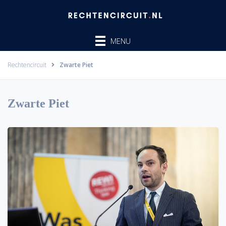
Ga
naar
de
MENU
inhoud
Rechtencircuit
Zwarte Piet
Zwarte Piet