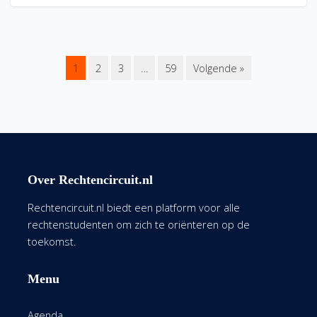
1
2
3
…
59
Volgende »
Over Rechtencircuit.nl
Rechtencircuit.nl biedt een platform voor alle
rechtenstudenten om zich te oriënteren op de
toekomst.
Menu
Agenda