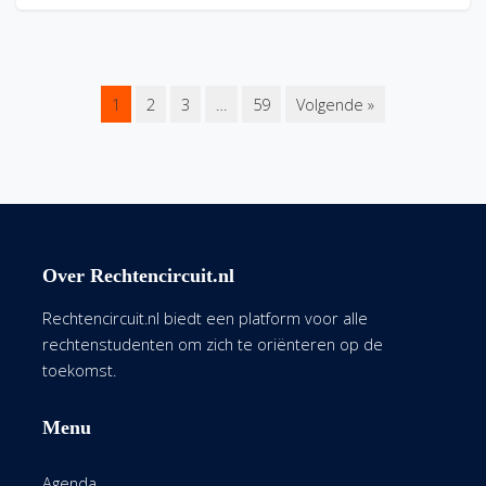
1
2
3
…
59
Volgende »
Over Rechtencircuit.nl
Rechtencircuit.nl biedt een platform voor alle
rechtenstudenten om zich te oriënteren op de
toekomst.
Menu
Agenda