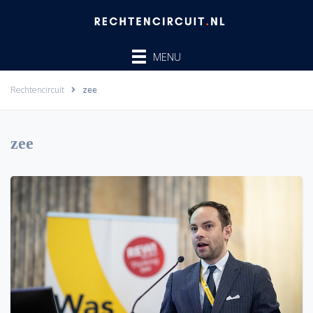
Ga
naar
de
MENU
inhoud
Rechtencircuit
zee
zee