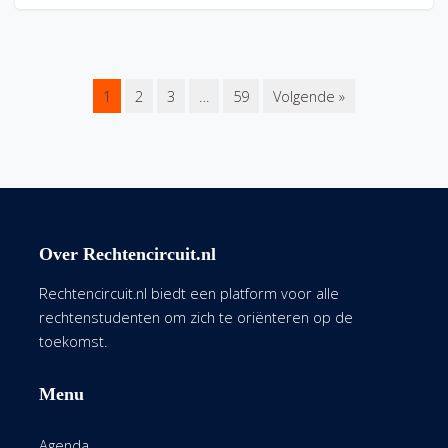
1
2
3
…
59
Volgende »
Over Rechtencircuit.nl
Rechtencircuit.nl biedt een platform voor alle
rechtenstudenten om zich te oriënteren op de
toekomst.
Menu
Agenda