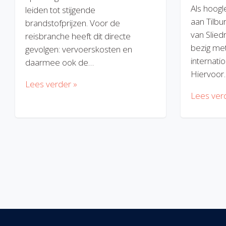
Als hoogl
leiden tot stijgende
aan Tilbu
brandstofprijzen. Voor de
van Slied
reisbranche heeft dit directe
bezig met
gevolgen: vervoerskosten en
internatio
daarmee ook de…
Hiervoor
Lees verder »
Lees ver