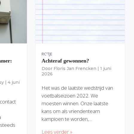
RC'TJE
amer:
Achteraf gewonnen?
Door
Floris Jan Frencken
|
1 juni
2026
sy
|
4 juni
Het was de laatste wedstrijd van
voetbalseizoen 2022. We
 contact
moesten winnen. Onze laatste
kans om als vriendenteam
a
kampioen te worden,…
) steeds
Lees verder »