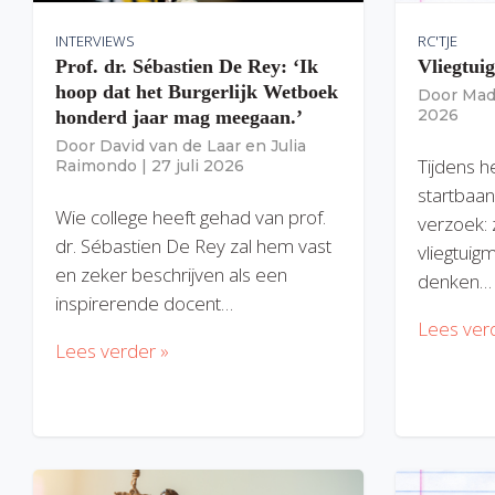
INTERVIEWS
RC'TJE
Prof. dr. Sébastien De Rey: ‘Ik
Vliegtui
hoop dat het Burgerlijk Wetboek
Door
Mad
2026
honderd jaar mag meegaan.’
Door
David van de Laar
en
Julia
Tijdens h
Raimondo
|
27 juli 2026
startbaan
Wie college heeft gehad van prof.
verzoek: 
dr. Sébastien De Rey zal hem vast
vliegtuig
en zeker beschrijven als een
denken…
inspirerende docent…
Lees ver
Lees verder »