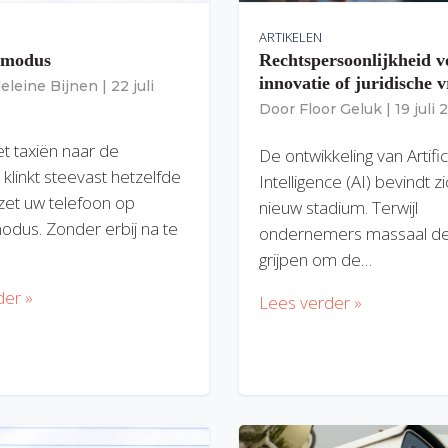
ARTIKELEN
gmodus
Rechtspersoonlijkheid v
innovatie of juridische v
eleine Bijnen
|
22 juli
Door
Floor Geluk
|
19 juli
et taxiën naar de
De ontwikkeling van Artific
 klinkt steevast hetzelfde
Intelligence (AI) bevindt z
zet uw telefoon op
nieuw stadium. Terwijl
modus. Zonder erbij na te
ondernemers massaal de
grijpen om de…
der »
Lees verder »