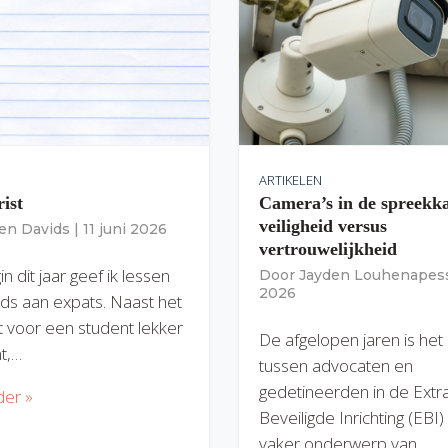
ARTIKELEN
rist
Camera’s in de spreekk
veiligheid versus
ien Davids
|
11 juni 2026
vertrouwelijkheid
n dit jaar geef ik lessen
Door
Jayden Louhenapes
2026
ds aan expats. Naast het
dit voor een student lekker
De afgelopen jaren is het
nt,…
tussen advocaten en
gedetineerden in de Extr
der »
Beveiligde Inrichting (EBI
vaker onderwerp van…