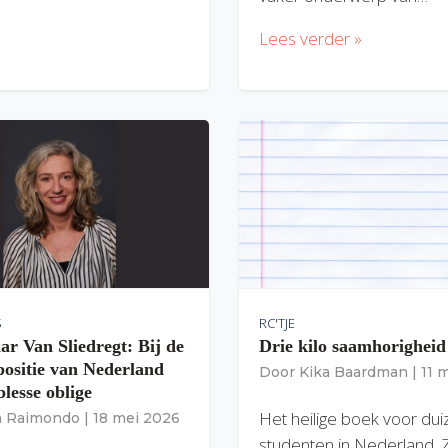
Lees verder »
S
RC'TJE
ar Van Sliedregt: Bij de
Drie kilo saamhorigheid
 positie van Nederland
Door
Kika Baardman
|
11 
lesse oblige
Het heilige boek voor du
ia Raimondo
|
18 mei 2026
studenten in Nederland. 