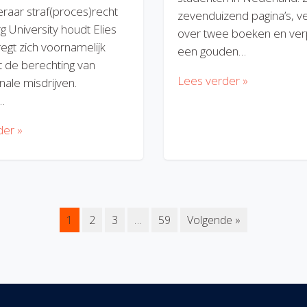
eraar straf(proces)recht
zevenduizend pagina’s, v
rg University houdt Elies
over twee boeken en verp
regt zich voornamelijk
een gouden…
 de berechting van
Lees verder »
nale misdrijven.
…
der »
1
2
3
…
59
Volgende »