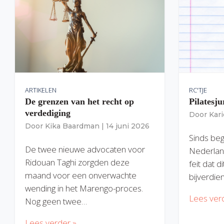
ARTIKELEN
RC'TJE
De grenzen van het recht op
Pilatesju
verdediging
Door
Kar
Door
Kika Baardman
|
14 juni 2026
Sinds begi
De twee nieuwe advocaten voor
Nederlan
Ridouan Taghi zorgden deze
feit dat 
maand voor een onverwachte
bijverdie
wending in het Marengo-proces.
Lees ver
Nog geen twee…
Lees verder »