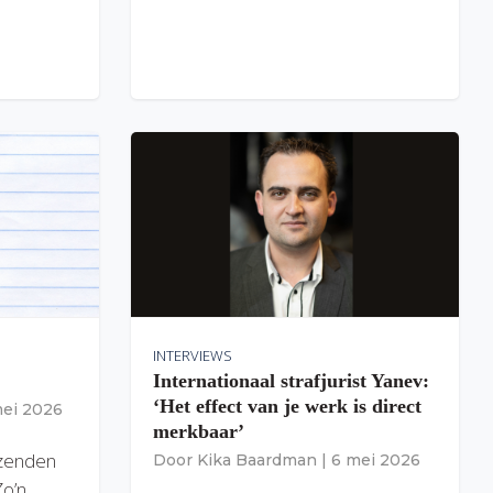
INTERVIEWS
Internationaal strafjurist Yanev:
‘Het effect van je werk is direct
mei 2026
merkbaar’
izenden
Door
Kika Baardman
|
6 mei 2026
Zo’n