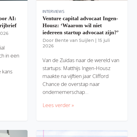
INTERVIEWS
oor AI:
Venture capital advocaat Ingen-
rijbrief
Housz: ‘Waarom wil niet
iedereen startup advocaat zijn?’
 2026
Door
Bente van Suijlen
|
15 juli
2026
ial
ich in een
Van de Zuidas naar de wereld van
startups: Matthijs Ingen-Housz
 kans
maakte na vijftien jaar Clifford
Chance de overstap naar
ondernemerschap…
Lees verder »