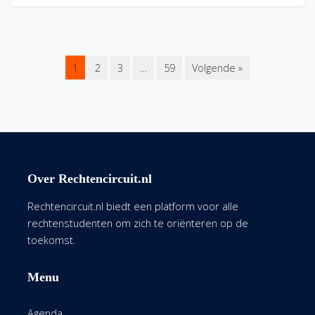
1
2
3
…
59
Volgende »
Over Rechtencircuit.nl
Rechtencircuit.nl biedt een platform voor alle
rechtenstudenten om zich te oriënteren op de
toekomst.
Menu
Agenda