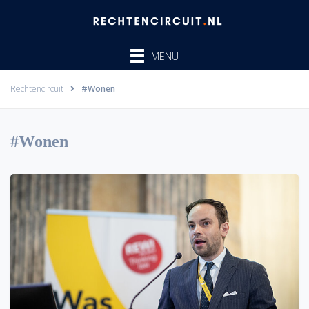
Ga
naar
de
MENU
inhoud
Rechtencircuit
#Wonen
#Wonen