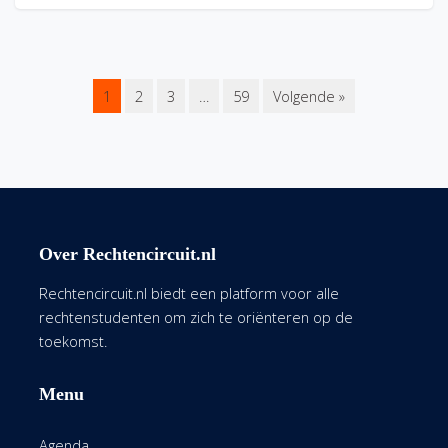
1
2
3
…
59
Volgende »
Over Rechtencircuit.nl
Rechtencircuit.nl biedt een platform voor alle
rechtenstudenten om zich te oriënteren op de
toekomst.
Menu
Agenda