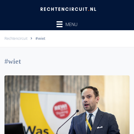
Ga
naar
de
MENU
inhoud
Rechtencircuit
#wiet
#wiet