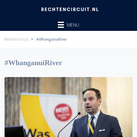
Ga
naar
de
MENU
inhoud
Rechtencircuit
#WhanganuiRiver
#WhanganuiRiver