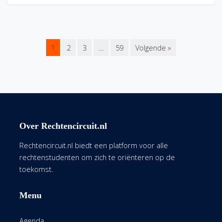
1
2
3
…
59
Volgende »
Over Rechtencircuit.nl
Rechtencircuit.nl biedt een platform voor alle
rechtenstudenten om zich te oriënteren op de
toekomst.
Menu
Agenda