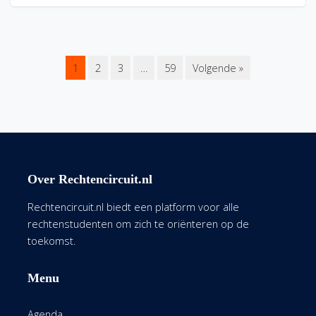
1
2
3
…
59
Volgende »
Over Rechtencircuit.nl
Rechtencircuit.nl biedt een platform voor alle
rechtenstudenten om zich te oriënteren op de
toekomst.
Menu
Agenda