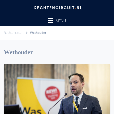
Ga
naar
de
MENU
inhoud
Rechtencircuit
Wethouder
Wethouder